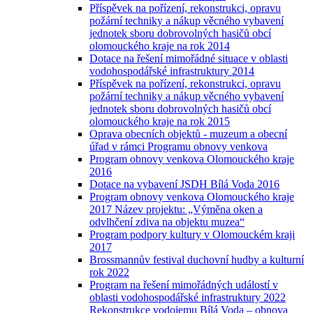
Příspěvek na pořízení, rekonstrukci, opravu
požární techniky a nákup věcného vybavení
jednotek sboru dobrovolných hasičů obcí
olomouckého kraje na rok 2014
Dotace na řešení mimořádné situace v oblasti
vodohospodářské infrastruktury 2014
Příspěvek na pořízení, rekonstrukci, opravu
požární techniky a nákup věcného vybavení
jednotek sboru dobrovolných hasičů obcí
olomouckého kraje na rok 2015
Oprava obecních objektů - muzeum a obecní
úřad v rámci Programu obnovy venkova
Program obnovy venkova Olomouckého kraje
2016
Dotace na vybavení JSDH Bílá Voda 2016
Program obnovy venkova Olomouckého kraje
2017 Název projektu: „Výměna oken a
odvlhčení zdiva na objektu muzea“
Program podpory kultury v Olomouckém kraji
2017
Brossmannův festival duchovní hudby a kulturní
rok 2022
Program na řešení mimořádných událostí v
oblasti vodohospodářské infrastruktury 2022
Rekonstrukce vodojemu Bílá Voda – obnova