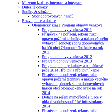
Muzeum izolace, internace a integrace
Důležité odkazy
Spolky & sdružení
Sbor dobrovolných hasičů
Rozvoj obce a dotace
Olomoucký kraj a Program obnovy venkova
Program obnovy venkova 2011
Příspěvek na pořízení, rekonstrukci,
opravu požární techniky a nákup věcného
vybavení jednotek sboru dobrovolných
hasičů obcí Olomouckého kraje na rok
2011
Program obnovy venkova 2012
Program obnovy venkova 2013
Program podpory kulutry a památkové
péče 2014 Hřbitov a hřbitovní kaple
Příspěvek na pořízení, rekonstrukci,
opravu požární techniky a nákup věcného
vybavení jednotek sboru dobrovolných
hasičů obcí olomouckého kraje na rok
2014
Dotace na řešení mimořádné situace v
oblasti vodohospodářské infrastruktury
2014
Příspěvek na pořízení, rekonstrukci,