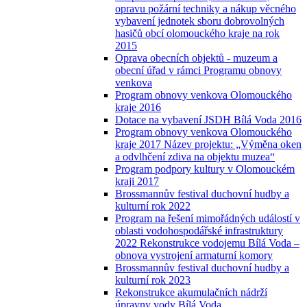
opravu požární techniky a nákup věcného
vybavení jednotek sboru dobrovolných
hasičů obcí olomouckého kraje na rok
2015
Oprava obecních objektů - muzeum a
obecní úřad v rámci Programu obnovy
venkova
Program obnovy venkova Olomouckého
kraje 2016
Dotace na vybavení JSDH Bílá Voda 2016
Program obnovy venkova Olomouckého
kraje 2017 Název projektu: „Výměna oken
a odvlhčení zdiva na objektu muzea“
Program podpory kultury v Olomouckém
kraji 2017
Brossmannův festival duchovní hudby a
kulturní rok 2022
Program na řešení mimořádných událostí v
oblasti vodohospodářské infrastruktury
2022 Rekonstrukce vodojemu Bílá Voda –
obnova vystrojení armaturní komory
Brossmannův festival duchovní hudby a
kulturní rok 2023
Rekonstrukce akumulačních nádrží
úpravny vody Bílá Voda