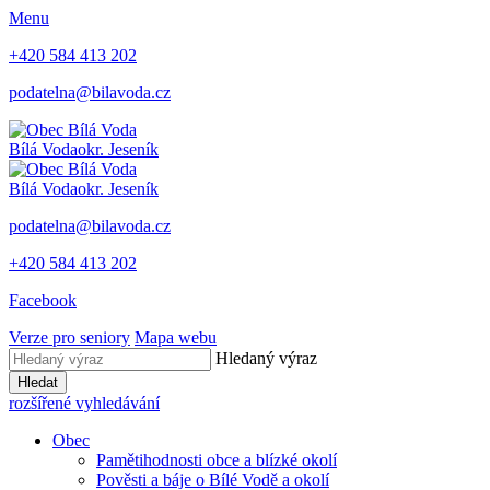
Menu
+420 584 413 202
podatelna@bilavoda.cz
Bílá Voda
okr. Jeseník
Bílá Voda
okr. Jeseník
podatelna@bilavoda.cz
+420 584 413 202
Facebook
Verze pro seniory
Mapa webu
Hledaný výraz
Hledat
rozšířené vyhledávání
Obec
Pamětihodnosti obce a blízké okolí
Pověsti a báje o Bílé Vodě a okolí