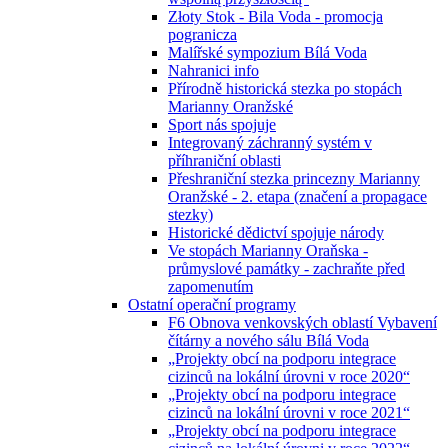
Złoty Stok - Bila Voda - promocja
pogranicza
Malířské sympozium Bílá Voda
Nahranici info
Přírodně historická stezka po stopách
Marianny Oranžské
Sport nás spojuje
Integrovaný záchranný systém v
příhraniční oblasti
Přeshraniční stezka princezny Marianny
Oranžské - 2. etapa (značení a propagace
stezky)
Historické dědictví spojuje národy
Ve stopách Marianny Oraňska -
průmyslové památky - zachraňte před
zapomenutím
Ostatní operační programy
F6 Obnova venkovských oblastí Vybavení
čítárny a nového sálu Bílá Voda
„Projekty obcí na podporu integrace
cizinců na lokální úrovni v roce 2020“
„Projekty obcí na podporu integrace
cizinců na lokální úrovni v roce 2021“
„Projekty obcí na podporu integrace