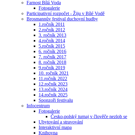
Farnost Bílá Voda
Fotogalerie
Participativní rozpočet - Žiju v Bílé Vodě
Brosmannův festival duchovní hudby
1.ročník 2011
2.ročník 2012
3. ročník 2013
4.ročník 2014
5.ročník 2015
6. ročník 2016
7. ročník 2017
8. ročník 2018
9.ročník 2019
10. ročník 2021
11.ročník 2022
12.ročník 2023
13.ročník 2024
14.ročník 2025
Sponzoři festivalu
Infocentrum
Fotogalerie
Česko-polský turnaj v člověče nezlob se
Ubytování a stravování
Interaktivní mapa
Knihovna