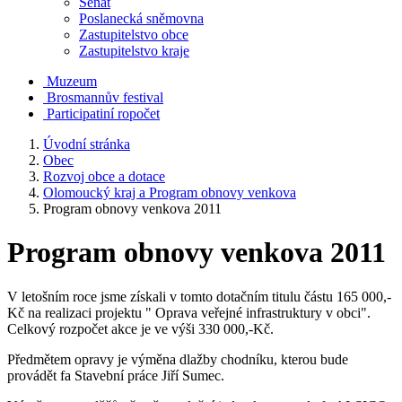
Senát
Poslanecká sněmovna
Zastupitelstvo obce
Zastupitelstvo kraje
Muzeum
Brosmannův festival
Participatiní ropočet
Úvodní stránka
Obec
Rozvoj obce a dotace
Olomoucký kraj a Program obnovy venkova
Program obnovy venkova 2011
Program obnovy venkova 2011
V letošním roce jsme získali v tomto dotačním titulu částu 165 000,-
Kč na realizaci projektu " Oprava veřejné infrastruktury v obci".
Celkový rozpočet akce je ve výši 330 000,-Kč.
Předmětem opravy je výměna dlažby chodníku, kterou bude
provádět fa Stavební práce Jiří Sumec.