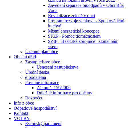
cizinců na lokální úrovni v roce 2022“
Zavedení separace bioodpadů v Obci Bílá
Voda
Revitalizace zeleně v obci
Program rozvoje venkova - Spolková letní
kuchyň
Místní energetická koncepce
SFŽP - Pomoc domácnostem
SZIF - Hasičská zbrojnice - slouží nám
všem
Územní plán obce
Obecní úřad
Zastupitelstvo obce
Usnesení zastupitelstva
Úřední deska
e-podatelna
Povinné informace
Zákon č. 159⁄2006
Důležité informace pro občany
Rozpočet
Info z obce
Odpadové hospodářství
Kontakt
VOLBY
Evropský parlament