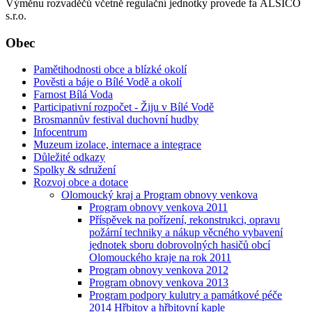
Výměnu rozvaděčů včetně regulační jednotky provede fa ALSICO
s.r.o.
Obec
Pamětihodnosti obce a blízké okolí
Pověsti a báje o Bílé Vodě a okolí
Farnost Bílá Voda
Participativní rozpočet - Žiju v Bílé Vodě
Brosmannův festival duchovní hudby
Infocentrum
Muzeum izolace, internace a integrace
Důležité odkazy
Spolky & sdružení
Rozvoj obce a dotace
Olomoucký kraj a Program obnovy venkova
Program obnovy venkova 2011
Příspěvek na pořízení, rekonstrukci, opravu
požární techniky a nákup věcného vybavení
jednotek sboru dobrovolných hasičů obcí
Olomouckého kraje na rok 2011
Program obnovy venkova 2012
Program obnovy venkova 2013
Program podpory kulutry a památkové péče
2014 Hřbitov a hřbitovní kaple