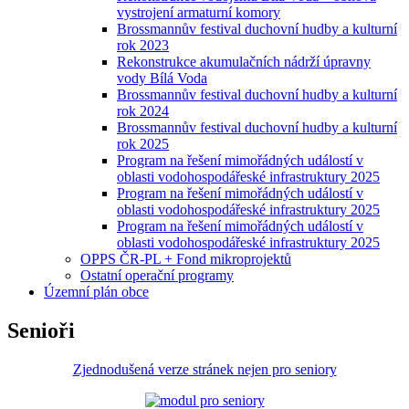
vystrojení armaturní komory
Brossmannův festival duchovní hudby a kulturní
rok 2023
Rekonstrukce akumulačních nádrží úpravny
vody Bílá Voda
Brossmannův festival duchovní hudby a kulturní
rok 2024
Brossmannův festival duchovní hudby a kulturní
rok 2025
Program na řešení mimořádných událostí v
oblasti vodohospodářeské infrastruktury 2025
Program na řešení mimořádných událostí v
oblasti vodohospodářeské infrastruktury 2025
Program na řešení mimořádných událostí v
oblasti vodohospodářeské infrastruktury 2025
OPPS ČR-PL + Fond mikroprojektů
Ostatní operační programy
Územní plán obce
Senioři
Zjednodušená verze stránek nejen pro seniory