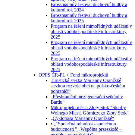
Brossmannův festival duchovní hudby a
kulturní rok 2024
Brossmannův festival duchovní hudby a
kulturní rok 2025
Program na řešení mimořádných událostí v
oblasti vodohospodářeské infrastruktury
2025
Program na řešení mimořádných událostí v
oblasti vodohospodářeské infrastruktury
2025
Program na řešení mimořádných událostí v
oblasti vodohospodářeské infrastruktury
2025
OPPS ČR-PL + Fond mikroprojektů
Turistická stezka Marianny Oranžské
stezkou rozvoje obcí na polsko-českém
pohraničí“
„Přeshraniční mezigenerační setkání v
Bardu“
Mikroprojekt města Zloty Stok "Skarby
Wolnego Miasta Górniczego Złoty Stok"
„Cyklotrasa Marianny Oranžské“
• „"Společná minulost - společnou
budoucnosti " „Wspólna przeszłość –
wspólną przyszłością”