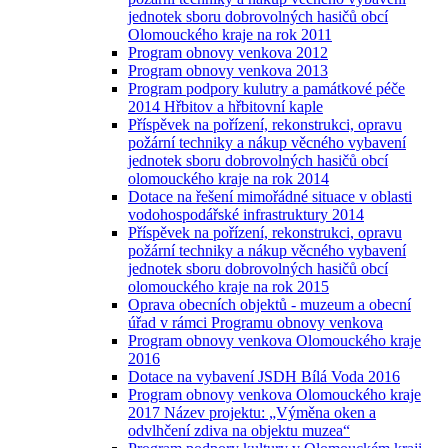
jednotek sboru dobrovolných hasičů obcí
Olomouckého kraje na rok 2011
Program obnovy venkova 2012
Program obnovy venkova 2013
Program podpory kulutry a památkové péče
2014 Hřbitov a hřbitovní kaple
Příspěvek na pořízení, rekonstrukci, opravu
požární techniky a nákup věcného vybavení
jednotek sboru dobrovolných hasičů obcí
olomouckého kraje na rok 2014
Dotace na řešení mimořádné situace v oblasti
vodohospodářské infrastruktury 2014
Příspěvek na pořízení, rekonstrukci, opravu
požární techniky a nákup věcného vybavení
jednotek sboru dobrovolných hasičů obcí
olomouckého kraje na rok 2015
Oprava obecních objektů - muzeum a obecní
úřad v rámci Programu obnovy venkova
Program obnovy venkova Olomouckého kraje
2016
Dotace na vybavení JSDH Bílá Voda 2016
Program obnovy venkova Olomouckého kraje
2017 Název projektu: „Výměna oken a
odvlhčení zdiva na objektu muzea“