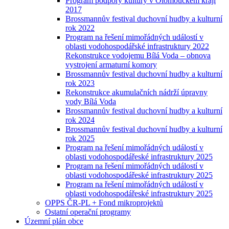
Program podpory kultury v Olomouckém kraji
2017
Brossmannův festival duchovní hudby a kulturní
rok 2022
Program na řešení mimořádných událostí v
oblasti vodohospodářské infrastruktury 2022
Rekonstrukce vodojemu Bílá Voda – obnova
vystrojení armaturní komory
Brossmannův festival duchovní hudby a kulturní
rok 2023
Rekonstrukce akumulačních nádrží úpravny
vody Bílá Voda
Brossmannův festival duchovní hudby a kulturní
rok 2024
Brossmannův festival duchovní hudby a kulturní
rok 2025
Program na řešení mimořádných událostí v
oblasti vodohospodářeské infrastruktury 2025
Program na řešení mimořádných událostí v
oblasti vodohospodářeské infrastruktury 2025
Program na řešení mimořádných událostí v
oblasti vodohospodářeské infrastruktury 2025
OPPS ČR-PL + Fond mikroprojektů
Ostatní operační programy
Územní plán obce