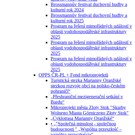
Brossmannův festival duchovní hudby a
kulturní rok 2024
Brossmannův festival duchovní hudby a
kulturní rok 2025
Program na řešení mimořádných událostí v
oblasti vodohospodářeské infrastruktury
2025
Program na řešení mimořádných událostí v
oblasti vodohospodářeské infrastruktury
2025
Program na řešení mimořádných událostí v
oblasti vodohospodářeské infrastruktury
2025
OPPS ČR-PL + Fond mikroprojektů
Turistická stezka Marianny Oranžské
stezkou rozvoje obcí na polsko-českém
pohraničí“
„Přeshraniční mezigenerační setkání v
Bardu“
Mikroprojekt města Zloty Stok "Skarby
Wolnego Miasta Górniczego Złoty Stok"
„Cyklotrasa Marianny Oranžské“
• „"Společná minulost - společnou
budoucnosti " „Wspólna przeszłość –
wspólną przyszłością”