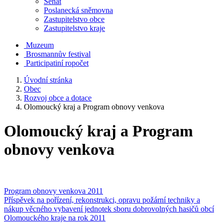
Senát
Poslanecká sněmovna
Zastupitelstvo obce
Zastupitelstvo kraje
Muzeum
Brosmannův festival
Participatiní ropočet
Úvodní stránka
Obec
Rozvoj obce a dotace
Olomoucký kraj a Program obnovy venkova
Olomoucký kraj a Program
obnovy venkova
Program obnovy venkova 2011
Příspěvek na pořízení, rekonstrukci, opravu požární techniky a
nákup věcného vybavení jednotek sboru dobrovolných hasičů obcí
Olomouckého kraje na rok 2011