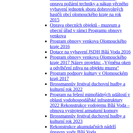
opravu požární techniky a nákup věcného
vybavení jednotek sboru dobrovolných
hasičů obcí olomouckého kraje na rok
2015
Oprava obecních objektů - muzeum a
obecní úřad v rámci Programu obnovy
venkova
Program obnovy venkova Olomouckého
kraje 2016
Dotace na vybavení JSDH Bílá Voda 2016
Program obnovy venkova Olomouckého
kraje 2017 Název projektu: „Výměna oken
a odvlhčení zdiva na objektu muzea“
Program podpory kultury v Olomouckém
kraji 2017
Brossmannův festival duchovní hudby a
kulturní rok 2022
Program na řešení mimořádných událostí v
oblasti vodohospodářské infrastruktury
2022 Rekonstrukce vodojemu Bílá Voda –
obnova vystrojení armaturní komory
Brossmannův festival duchovní hudby a
kulturní rok 2023
Rekonstrukce akumulačních nádrží
úpravny vody Bílá Voda