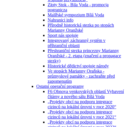
Złoty Stok - Bila Voda - promocja
pogranicza
Malířské sympozium Bílá Voda
Nahranici info
Přírodně historická stezka po stopách
Marianny Oranžské
Sport nás spojuje
Integrovaný záchranný systém v
příhraniční oblasti
Přeshraniční stezka princezny Marianny
Oranžské - 2. etapa (značení a propagace
stezky)
Historické dědictví spojuje národy
Ve stopách Marianny Oraňska -
průmyslové památky - zachraňte před
zapomenutím
Ostatní operační programy
F6 Obnova venkovských oblastí Vybavení
čítárny a nového sálu Bílá Voda
„Projekty obcí na podporu integrace
cizinců na lokální úrovni v roce 2020“
„Projekty obcí na podporu integrace
cizinců na lokální úrovni v roce 2021“
„Projekty obcí na podporu integrace