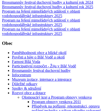
Brossmannův festival duchovní hudby a kulturní rok 2024
Brossmannův festival duchovní hudby a kulturní rok 2025
Program na řešení mimořádných událostí v oblasti
vodohospodářeské infrastruktury 2025
Program na řešení mimořádných událostí v oblasti
vodohospodářeské infrastruktury 2025
Program na řešení mimořádných událostí v oblasti
vodohospodářeské infrastruktury 2025
Obec
Pamětihodnosti obce a blízké okolí
Pověsti a báje o Bílé Vodě a okolí
Farnost Bílá Voda
Participativní rozpočet - Žiju v Bílé Vodě
Brosmannův festival duchovní hudby
Infocentrum
Muzeum izolace, internace a integrace
Důležité odkazy
Spolky & sdružení
Rozvoj obce a dotace
Olomoucký kraj a Program obnovy venkova
Program obnovy venkova 2011
Příspěvek na pořízení, rekonstrukci, opravu
požární techniky a nákup věcného vybavení