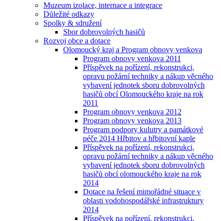
Muzeum izolace, internace a integrace
Důležité odkazy
Spolky & sdružení
Sbor dobrovolných hasičů
Rozvoj obce a dotace
Olomoucký kraj a Program obnovy venkova
Program obnovy venkova 2011
Příspěvek na pořízení, rekonstrukci,
opravu požární techniky a nákup věcného
vybavení jednotek sboru dobrovolných
hasičů obcí Olomouckého kraje na rok
2011
Program obnovy venkova 2012
Program obnovy venkova 2013
Program podpory kulutry a památkové
péče 2014 Hřbitov a hřbitovní kaple
Příspěvek na pořízení, rekonstrukci,
opravu požární techniky a nákup věcného
vybavení jednotek sboru dobrovolných
hasičů obcí olomouckého kraje na rok
2014
Dotace na řešení mimořádné situace v
oblasti vodohospodářské infrastruktury
2014
Příspěvek na pořízení, rekonstrukci,