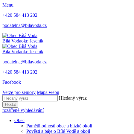
Menu
+420 584 413 202
podatelna@bilavoda.cz
Bílá Voda
okr. Jeseník
Bílá Voda
okr. Jeseník
podatelna@bilavoda.cz
+420 584 413 202
Facebook
Verze pro seniory
Mapa webu
Hledaný výraz
Hledat
rozšířené vyhledávání
Obec
Pamětihodnosti obce a blízké okolí
Pověsti a báje o Bílé Vodě a okolí