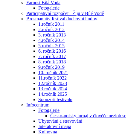
Farnost Bílá Voda
Fotogalerie
Participativní rozpočet - Žiju v Bílé Vodě
Brosmannův festival duchovní hudby
1.ročník 2011
2.ročník 2012
3. ročník 2013
4.ročník 2014
5.ročník 2015
6. ročník 2016
7. ročník 2017
8. ročník 2018
9.ročník 2019
10. ročník 2021
11.ročník 2022
12.ročník 2023
13.ročník 2024
14.ročník 2025
Sponzoři festivalu
Infocentrum
Fotogalerie
Česko-polský turnaj v člověče nezlob se
Ubytování a stravování
Interaktivní mapa
Knihovna