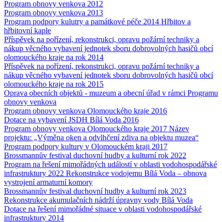
Program obnovy venkova 2012
Program obnovy venkova 2013
Program podpory kulutry a památkové péče 2014 Hřbitov a
hřbitovní kaple
Příspěvek na pořízení, rekonstrukci, opravu požární techniky a
nákup věcného vybavení jednotek sboru dobrovolných hasičů obcí
olomouckého kraje na rok 2014
Příspěvek na pořízení, rekonstrukci, opravu požární techniky a
nákup věcného vybavení jednotek sboru dobrovolných hasičů obcí
olomouckého kraje na rok 2015
Oprava obecních objektů - muzeum a obecní úřad v rámci Programu
obnovy venkova
Program obnovy venkova Olomouckého kraje 2016
Dotace na vybavení JSDH Bílá Voda 2016
Program obnovy venkova Olomouckého kraje 2017 Název
projektu: „Výměna oken a odvlhčení zdiva na objektu muzea“
Program podpory kultury v Olomouckém kraji 2017
Brossmannův festival duchovní hudby a kulturní rok 2022
Program na řešení mimořádných událostí v oblasti vodohospodářské
infrastruktury 2022 Rekonstrukce vodojemu Bílá Voda – obnova
vystrojení armaturní komory
Brossmannův festival duchovní hudby a kulturní rok 2023
Rekonstrukce akumulačních nádrží úpravny vody Bílá Voda
Dotace na řešení mimořádné situace v oblasti vodohospodářské
infrastruktury 2014