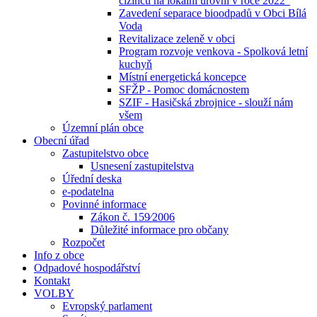
cizinců na lokální úrovni v roce 2022“
Zavedení separace bioodpadů v Obci Bílá
Voda
Revitalizace zeleně v obci
Program rozvoje venkova - Spolková letní
kuchyň
Místní energetická koncepce
SFŽP - Pomoc domácnostem
SZIF - Hasičská zbrojnice - slouží nám
všem
Územní plán obce
Obecní úřad
Zastupitelstvo obce
Usnesení zastupitelstva
Úřední deska
e-podatelna
Povinné informace
Zákon č. 159⁄2006
Důležité informace pro občany
Rozpočet
Info z obce
Odpadové hospodářství
Kontakt
VOLBY
Evropský parlament