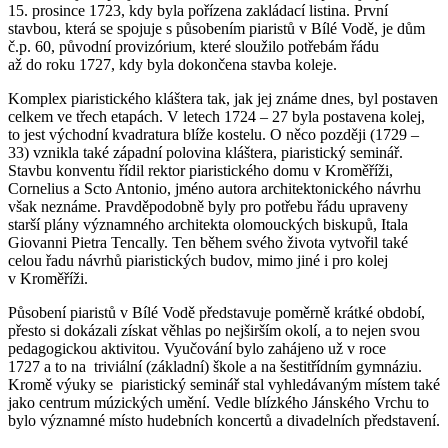
15. prosince 1723, kdy byla pořízena zakládací listina. První
stavbou, která se spojuje s působením piaristů v Bílé Vodě, je dům
č.p. 60, původní provizórium, které sloužilo potřebám řádu
až do roku 1727, kdy byla dokončena stavba koleje.
Komplex piaristického kláštera tak, jak jej známe dnes, byl postaven
celkem ve třech etapách. V letech 1724 – 27 byla postavena kolej,
to jest východní kvadratura blíže kostelu. O něco později (1729 –
33) vznikla také západní polovina kláštera, piaristický seminář.
Stavbu konventu řídil rektor piaristického domu v Kroměříži,
Cornelius a Scto Antonio, jméno autora architektonického návrhu
však neznáme. Pravděpodobně byly pro potřebu řádu upraveny
starší plány významného architekta olomouckých biskupů, Itala
Giovanni Pietra Tencally. Ten během svého života vytvořil také
celou řadu návrhů piaristických budov, mimo jiné i pro kolej
v Kroměříži.
Působení piaristů v Bílé Vodě představuje poměrně krátké období,
přesto si dokázali získat věhlas po nejširším okolí, a to nejen svou
pedagogickou aktivitou. Vyučování bylo zahájeno už v roce
1727 a to na triviální (základní) škole a na šestitřídním gymnáziu.
Kromě výuky se piaristický seminář stal vyhledávaným místem také
jako centrum múzických umění. Vedle blízkého Jánského Vrchu to
bylo významné místo hudebních koncertů a divadelních představení.