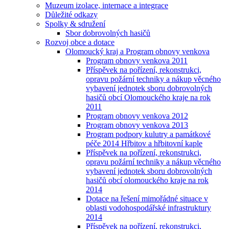
Muzeum izolace, internace a integrace
Důležité odkazy
Spolky & sdružení
Sbor dobrovolných hasičů
Rozvoj obce a dotace
Olomoucký kraj a Program obnovy venkova
Program obnovy venkova 2011
Příspěvek na pořízení, rekonstrukci,
opravu požární techniky a nákup věcného
vybavení jednotek sboru dobrovolných
hasičů obcí Olomouckého kraje na rok
2011
Program obnovy venkova 2012
Program obnovy venkova 2013
Program podpory kulutry a památkové
péče 2014 Hřbitov a hřbitovní kaple
Příspěvek na pořízení, rekonstrukci,
opravu požární techniky a nákup věcného
vybavení jednotek sboru dobrovolných
hasičů obcí olomouckého kraje na rok
2014
Dotace na řešení mimořádné situace v
oblasti vodohospodářské infrastruktury
2014
Příspěvek na pořízení, rekonstrukci,