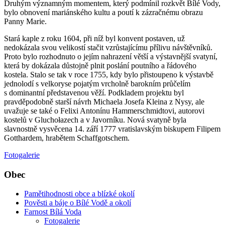
Druhým významným momentem, který podmínil rozkvět Bílé Vody,
bylo obnovení mariánského kultu a poutí k zázračnému obrazu
Panny Marie.
Stará kaple z roku 1604, při níž byl konvent postaven, už
nedokázala svou velikostí stačit vzrůstajícímu přílivu návštěvníků.
Proto bylo rozhodnuto o jejím nahrazení větší a výstavnější svatyní,
která by dokázala důstojně plnit poslání poutního a řádového
kostela. Stalo se tak v roce 1755, kdy bylo přistoupeno k výstavbě
jednolodí s velkoryse pojatým vrcholně barokním průčelím
s dominantní představenou věží. Podkladem projektu byl
pravděpodobně starší návrh Michaela Josefa Kleina z Nysy, ale
uvažuje se také o Felixi Antonínu Hammerschmidtovi, autorovi
kostelů v Gluchołazech a v Javorníku. Nová svatyně byla
slavnostně vysvěcena 14. září 1777 vratislavským biskupem Filipem
Gotthardem, hrabětem Schaffgotschem.
Fotogalerie
Obec
Pamětihodnosti obce a blízké okolí
Pověsti a báje o Bílé Vodě a okolí
Farnost Bílá Voda
Fotogalerie