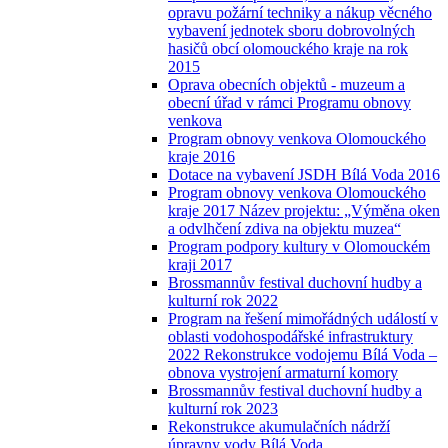
opravu požární techniky a nákup věcného
vybavení jednotek sboru dobrovolných
hasičů obcí olomouckého kraje na rok
2015
Oprava obecních objektů - muzeum a
obecní úřad v rámci Programu obnovy
venkova
Program obnovy venkova Olomouckého
kraje 2016
Dotace na vybavení JSDH Bílá Voda 2016
Program obnovy venkova Olomouckého
kraje 2017 Název projektu: „Výměna oken
a odvlhčení zdiva na objektu muzea“
Program podpory kultury v Olomouckém
kraji 2017
Brossmannův festival duchovní hudby a
kulturní rok 2022
Program na řešení mimořádných událostí v
oblasti vodohospodářské infrastruktury
2022 Rekonstrukce vodojemu Bílá Voda –
obnova vystrojení armaturní komory
Brossmannův festival duchovní hudby a
kulturní rok 2023
Rekonstrukce akumulačních nádrží
úpravny vody Bílá Voda