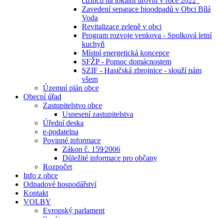
cizinců na lokální úrovni v roce 2022“
Zavedení separace bioodpadů v Obci Bílá
Voda
Revitalizace zeleně v obci
Program rozvoje venkova - Spolková letní
kuchyň
Místní energetická koncepce
SFŽP - Pomoc domácnostem
SZIF - Hasičská zbrojnice - slouží nám
všem
Územní plán obce
Obecní úřad
Zastupitelstvo obce
Usnesení zastupitelstva
Úřední deska
e-podatelna
Povinné informace
Zákon č. 159⁄2006
Důležité informace pro občany
Rozpočet
Info z obce
Odpadové hospodářství
Kontakt
VOLBY
Evropský parlament