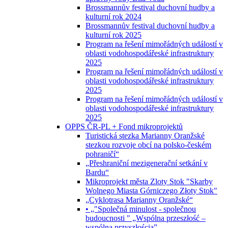
Brossmannův festival duchovní hudby a
kulturní rok 2024
Brossmannův festival duchovní hudby a
kulturní rok 2025
Program na řešení mimořádných událostí v
oblasti vodohospodářeské infrastruktury
2025
Program na řešení mimořádných událostí v
oblasti vodohospodářeské infrastruktury
2025
Program na řešení mimořádných událostí v
oblasti vodohospodářeské infrastruktury
2025
OPPS ČR-PL + Fond mikroprojektů
Turistická stezka Marianny Oranžské
stezkou rozvoje obcí na polsko-českém
pohraničí“
„Přeshraniční mezigenerační setkání v
Bardu“
Mikroprojekt města Zloty Stok "Skarby
Wolnego Miasta Górniczego Złoty Stok"
„Cyklotrasa Marianny Oranžské“
• „"Společná minulost - společnou
budoucnosti " „Wspólna przeszłość –
wspólną przyszłością”