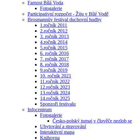
Farnost Bílá Voda
Fotogalerie
Participativní rozpočet - Žiju v Bílé Vodě
Brosmannův festival duchovní hudby
1.ročník 2011
2.ročník 2012
3. ročník 2013
4.ročník 2014
5.ročník 2015
6. ročník 2016
7. ročník 2017
8. ročník 2018
9.ročník 2019
10. ročník 2021
11.ročník 2022
12.ročník 2023
13.ročník 2024
14.ročník 2025
Sponzoři festivalu
Infocentrum
Fotogalerie
Česko-polský turnaj v člověče nezlob se
Ubytování a stravování
Interaktivní mapa
Knihovna