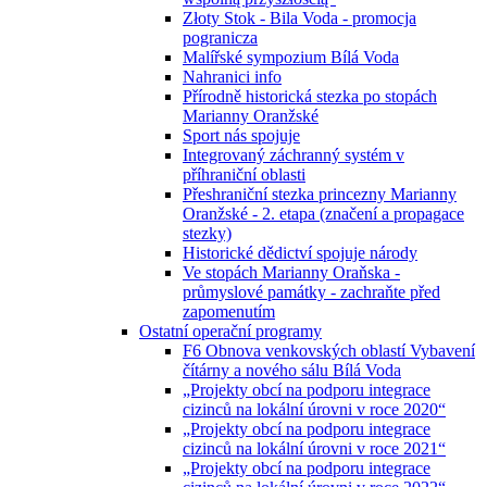
Złoty Stok - Bila Voda - promocja
pogranicza
Malířské sympozium Bílá Voda
Nahranici info
Přírodně historická stezka po stopách
Marianny Oranžské
Sport nás spojuje
Integrovaný záchranný systém v
příhraniční oblasti
Přeshraniční stezka princezny Marianny
Oranžské - 2. etapa (značení a propagace
stezky)
Historické dědictví spojuje národy
Ve stopách Marianny Oraňska -
průmyslové památky - zachraňte před
zapomenutím
Ostatní operační programy
F6 Obnova venkovských oblastí Vybavení
čítárny a nového sálu Bílá Voda
„Projekty obcí na podporu integrace
cizinců na lokální úrovni v roce 2020“
„Projekty obcí na podporu integrace
cizinců na lokální úrovni v roce 2021“
„Projekty obcí na podporu integrace