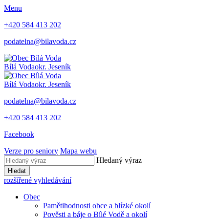
Menu
+420 584 413 202
podatelna@bilavoda.cz
Bílá Voda
okr. Jeseník
Bílá Voda
okr. Jeseník
podatelna@bilavoda.cz
+420 584 413 202
Facebook
Verze pro seniory
Mapa webu
Hledaný výraz
Hledat
rozšířené vyhledávání
Obec
Pamětihodnosti obce a blízké okolí
Pověsti a báje o Bílé Vodě a okolí