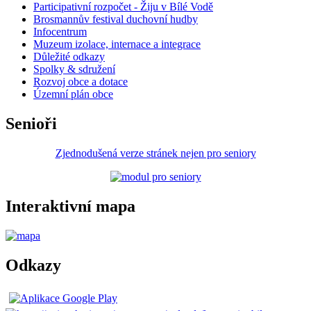
Participativní rozpočet - Žiju v Bílé Vodě
Brosmannův festival duchovní hudby
Infocentrum
Muzeum izolace, internace a integrace
Důležité odkazy
Spolky & sdružení
Rozvoj obce a dotace
Územní plán obce
Senioři
Zjednodušená verze stránek nejen pro seniory
Interaktivní mapa
Odkazy