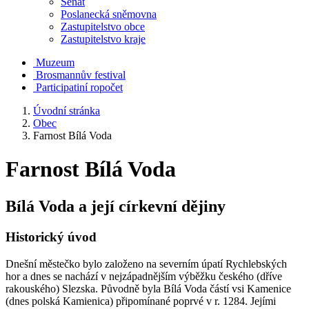
Senát
Poslanecká sněmovna
Zastupitelstvo obce
Zastupitelstvo kraje
Muzeum
Brosmannův festival
Participatiní ropočet
Úvodní stránka
Obec
Farnost Bílá Voda
Farnost Bílá Voda
Bílá Voda a její církevní dějiny
Historický úvod
Dnešní městečko bylo založeno na severním úpatí Rychlebských
hor a dnes se nachází v nejzápadnějším výběžku českého (dříve
rakouského) Slezska. Původně byla Bílá Voda částí vsi Kamenice
(dnes polská Kamienica) připomínané poprvé v r. 1284. Jejími