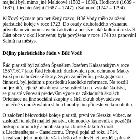
majiteli byli mimo jiné Malticové (1582 – 1639), Hodicové (1639 –
1687), Liechtenštejni (1687 – 1747) a Salmové (1747 – 1794).
Klíčový význam pro netušený rozvoj Bílé Vody mělo založení
piaristické koleje v roce 1723. Do osady druhořadého významu
přivedla nevídanou stavební aktivitu a posléze také kulturní rozkvět.
Část obce v okolí konventu byla povýšena v roce 1748 za panování
Salmů na městys.
Dějiny piaristického řádu v Bílé Vodě
Řád piaristů byl založen Španělem Josefem Kalasanským v roce
1557/1617 jako Řád řeholních duchovních pod ochranou Matky
Boží pro náboženské školy. Svým zaměřením, pedagogickou
činností, byl jedním z prostředků katolické reformace. Na rozdíl
od jezuitů, jejichž působnost se soustředila na vysoké školství,
se piaristé věnovali především výuce na základních školách.
Orientace na jiné sociální skupiny a širší okruh obyvatelstva
společně s dodržováním slibu chudoby jim přineslo velkou oblibu.
O založení bělovodské koleje piaristů, první ve Slezsku vůbec, se
zasloužil tehdejší majitel panství, olomoucký kanovník a pozdější
biskup olomoucký a arcibiskup salcburský Jakub Arnošt
z Liechtenštejna – Castelcornu. Úmysl pojal už roku 1714,
k realizaci jeho projektu však došlo až o devět let později, přesně