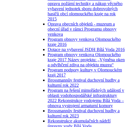
opravu požární techniky a nákup věcného
vybavení jednotek sboru dobrovolných
hasičů obcí olomouckého kraje na rok
2015
Oprava obecních objektů - muzeum a
obecní úřad v rámci Programu obnovy
venkova
Program obnovy venkova Olomouckého
kraje 2016
Dotace na vybavení JSDH Bílá Voda 2016
Program obnovy venkova Olomouckého
kraje 2017 Název projektu: „Výměna oken
a odvlhčení zdiva na objektu muzea“
Program podpory kultury v Olomouckém
kraji 2017
Brossmannův festival duchovní hudby a
kulturní rok 2022
Program na řešení mimořádných událostí v
oblasti vodohospodářské infrastruktury
2022 Rekonstrukce vodojemu Bílá Voda –
obnova vystrojení armaturní komory
Brossmannův festival duchovní hudby a
kulturní rok 2023
Rekonstrukce akumulačních nádrží
úpravny vody Bílá Voda