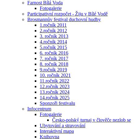
Farnost Bílá Voda
Fotogalerie
Participativní rozpočet - Žiju v Bílé Vodě
Brosmannův festival duchovní hudby
1.ročník 2011
2.ročník 2012
3. ročník 2013
4.ročník 2014
5.ročník 2015
6. ročník 2016
7. ročník 2017
8. ročník 2018
9.ročník 2019
10. ročník 2021
11.ročník 2022
12.ročník 2023
13.ročník 2024
14.ročník 2025
Sponzoři festivalu
Infocentrum
Fotogalerie
Česko-polský turnaj v člověče nezlob se
Ubytování a stravování
Interaktivní mapa
Knihovna