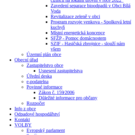
cizinců na lokální úrovni v roce 2022“
Zavedení separace bioodpadů v Obci Bílá
Voda
Revitalizace zeleně v obci
Program rozvoje venkova - Spolková letní
kuchyň
Místní energetická koncepce
SFŽP - Pomoc domácnostem
SZIF - Hasičská zbrojnice - slouží nám
všem
Územní plán obce
Obecní úřad
Zastupitelstvo obce
Usnesení zastupitelstva
Úřední deska
e-podatelna
Povinné informace
Zákon č. 159⁄2006
Důležité informace pro občany
Rozpočet
Info z obce
Odpadové hospodářství
Kontakt
VOLBY
Evropský parlament