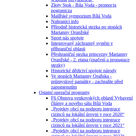
Złoty Stok - Bila Voda - promocja
pogranicza
Malířské sympozium Bílá Voda
Nahranici info
Přírodně historická stezka po stopách
Marianny Oranžské
Sport nás spojuje
Integrovaný záchranný systém v
příhraniční oblasti
Přeshraniční stezka princezny Marianny
Oranžské - 2. etapa (značení a propagace
stezky)
Historické dědictví spojuje národy
Ve stopách Marianny Oraňska -
průmyslové památky - zachraňte před
zapomenutím
Ostatní operační programy
F6 Obnova venkovských oblastí Vybavení
čítárny a nového sálu Bílá Voda
„Projekty obcí na podporu integrace
cizinců na lokální úrovni v roce 2020“
„Projekty obcí na podporu integrace
cizinců na lokální úrovni v roce 2021“
„Projekty obcí na podporu integrace