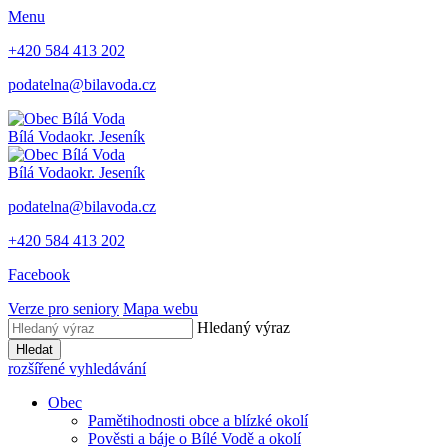
Menu
+420 584 413 202
podatelna@bilavoda.cz
Bílá Voda
okr. Jeseník
Bílá Voda
okr. Jeseník
podatelna@bilavoda.cz
+420 584 413 202
Facebook
Verze pro seniory
Mapa webu
Hledaný výraz
Hledat
rozšířené vyhledávání
Obec
Pamětihodnosti obce a blízké okolí
Pověsti a báje o Bílé Vodě a okolí