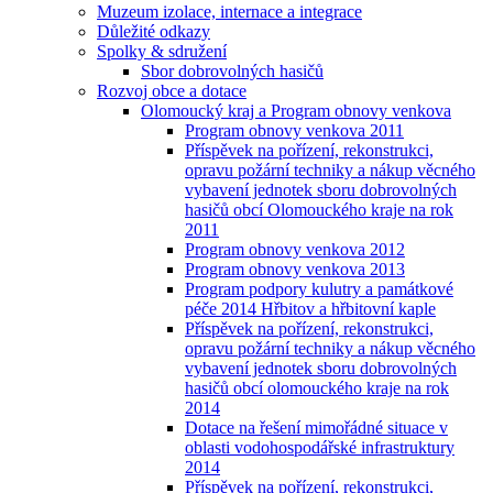
Muzeum izolace, internace a integrace
Důležité odkazy
Spolky & sdružení
Sbor dobrovolných hasičů
Rozvoj obce a dotace
Olomoucký kraj a Program obnovy venkova
Program obnovy venkova 2011
Příspěvek na pořízení, rekonstrukci,
opravu požární techniky a nákup věcného
vybavení jednotek sboru dobrovolných
hasičů obcí Olomouckého kraje na rok
2011
Program obnovy venkova 2012
Program obnovy venkova 2013
Program podpory kulutry a památkové
péče 2014 Hřbitov a hřbitovní kaple
Příspěvek na pořízení, rekonstrukci,
opravu požární techniky a nákup věcného
vybavení jednotek sboru dobrovolných
hasičů obcí olomouckého kraje na rok
2014
Dotace na řešení mimořádné situace v
oblasti vodohospodářské infrastruktury
2014
Příspěvek na pořízení, rekonstrukci,