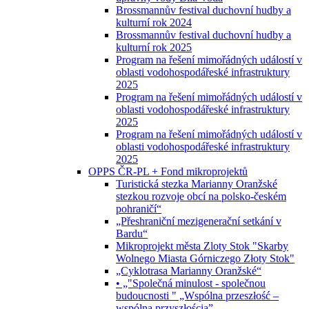
Brossmannův festival duchovní hudby a
kulturní rok 2024
Brossmannův festival duchovní hudby a
kulturní rok 2025
Program na řešení mimořádných událostí v
oblasti vodohospodářeské infrastruktury
2025
Program na řešení mimořádných událostí v
oblasti vodohospodářeské infrastruktury
2025
Program na řešení mimořádných událostí v
oblasti vodohospodářeské infrastruktury
2025
OPPS ČR-PL + Fond mikroprojektů
Turistická stezka Marianny Oranžské
stezkou rozvoje obcí na polsko-českém
pohraničí“
„Přeshraniční mezigenerační setkání v
Bardu“
Mikroprojekt města Zloty Stok "Skarby
Wolnego Miasta Górniczego Złoty Stok"
„Cyklotrasa Marianny Oranžské“
• „"Společná minulost - společnou
budoucnosti " „Wspólna przeszłość –
wspólną przyszłością”