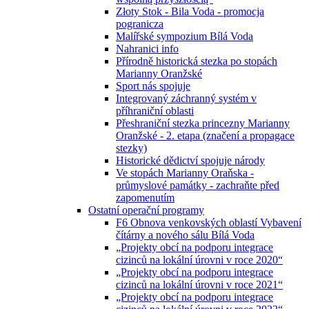
Złoty Stok - Bila Voda - promocja
pogranicza
Malířské sympozium Bílá Voda
Nahranici info
Přírodně historická stezka po stopách
Marianny Oranžské
Sport nás spojuje
Integrovaný záchranný systém v
příhraniční oblasti
Přeshraniční stezka princezny Marianny
Oranžské - 2. etapa (značení a propagace
stezky)
Historické dědictví spojuje národy
Ve stopách Marianny Oraňska -
průmyslové památky - zachraňte před
zapomenutím
Ostatní operační programy
F6 Obnova venkovských oblastí Vybavení
čítárny a nového sálu Bílá Voda
„Projekty obcí na podporu integrace
cizinců na lokální úrovni v roce 2020“
„Projekty obcí na podporu integrace
cizinců na lokální úrovni v roce 2021“
„Projekty obcí na podporu integrace