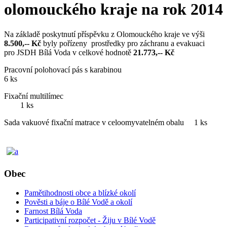
olomouckého kraje na rok 2014
Na základě poskytnutí příspěvku z Olomouckého kraje ve výši
8.500,-- Kč
byly pořízeny prostředky pro záchranu a evakuaci
pro JSDH Bílá Voda v celkové hodnotě
21.773,-- Kč
Pracovní polohovací pás s karabinou
6 ks
Fixační multilímec
1 ks
Sada vakuové fixační matrace v celoomyvatelném obalu 1 ks
Obec
Pamětihodnosti obce a blízké okolí
Pověsti a báje o Bílé Vodě a okolí
Farnost Bílá Voda
Participativní rozpočet - Žiju v Bílé Vodě