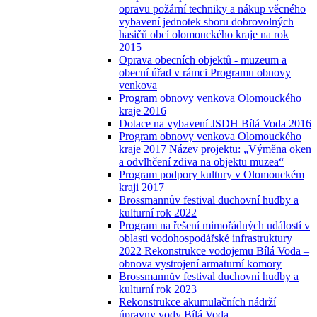
opravu požární techniky a nákup věcného
vybavení jednotek sboru dobrovolných
hasičů obcí olomouckého kraje na rok
2015
Oprava obecních objektů - muzeum a
obecní úřad v rámci Programu obnovy
venkova
Program obnovy venkova Olomouckého
kraje 2016
Dotace na vybavení JSDH Bílá Voda 2016
Program obnovy venkova Olomouckého
kraje 2017 Název projektu: „Výměna oken
a odvlhčení zdiva na objektu muzea“
Program podpory kultury v Olomouckém
kraji 2017
Brossmannův festival duchovní hudby a
kulturní rok 2022
Program na řešení mimořádných událostí v
oblasti vodohospodářské infrastruktury
2022 Rekonstrukce vodojemu Bílá Voda –
obnova vystrojení armaturní komory
Brossmannův festival duchovní hudby a
kulturní rok 2023
Rekonstrukce akumulačních nádrží
úpravny vody Bílá Voda