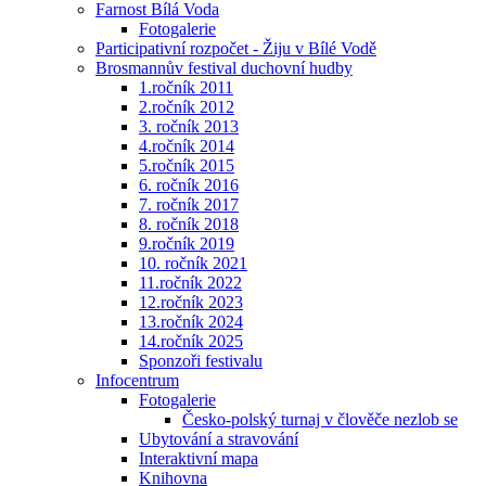
Farnost Bílá Voda
Fotogalerie
Participativní rozpočet - Žiju v Bílé Vodě
Brosmannův festival duchovní hudby
1.ročník 2011
2.ročník 2012
3. ročník 2013
4.ročník 2014
5.ročník 2015
6. ročník 2016
7. ročník 2017
8. ročník 2018
9.ročník 2019
10. ročník 2021
11.ročník 2022
12.ročník 2023
13.ročník 2024
14.ročník 2025
Sponzoři festivalu
Infocentrum
Fotogalerie
Česko-polský turnaj v člověče nezlob se
Ubytování a stravování
Interaktivní mapa
Knihovna