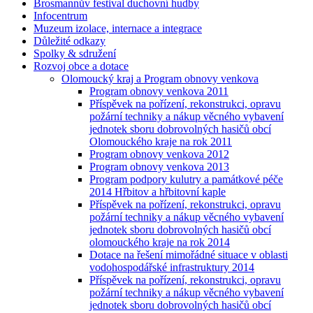
Brosmannův festival duchovní hudby
Infocentrum
Muzeum izolace, internace a integrace
Důležité odkazy
Spolky & sdružení
Rozvoj obce a dotace
Olomoucký kraj a Program obnovy venkova
Program obnovy venkova 2011
Příspěvek na pořízení, rekonstrukci, opravu
požární techniky a nákup věcného vybavení
jednotek sboru dobrovolných hasičů obcí
Olomouckého kraje na rok 2011
Program obnovy venkova 2012
Program obnovy venkova 2013
Program podpory kulutry a památkové péče
2014 Hřbitov a hřbitovní kaple
Příspěvek na pořízení, rekonstrukci, opravu
požární techniky a nákup věcného vybavení
jednotek sboru dobrovolných hasičů obcí
olomouckého kraje na rok 2014
Dotace na řešení mimořádné situace v oblasti
vodohospodářské infrastruktury 2014
Příspěvek na pořízení, rekonstrukci, opravu
požární techniky a nákup věcného vybavení
jednotek sboru dobrovolných hasičů obcí