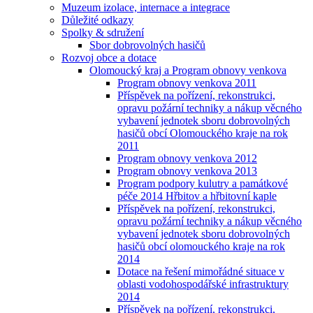
Muzeum izolace, internace a integrace
Důležité odkazy
Spolky & sdružení
Sbor dobrovolných hasičů
Rozvoj obce a dotace
Olomoucký kraj a Program obnovy venkova
Program obnovy venkova 2011
Příspěvek na pořízení, rekonstrukci,
opravu požární techniky a nákup věcného
vybavení jednotek sboru dobrovolných
hasičů obcí Olomouckého kraje na rok
2011
Program obnovy venkova 2012
Program obnovy venkova 2013
Program podpory kulutry a památkové
péče 2014 Hřbitov a hřbitovní kaple
Příspěvek na pořízení, rekonstrukci,
opravu požární techniky a nákup věcného
vybavení jednotek sboru dobrovolných
hasičů obcí olomouckého kraje na rok
2014
Dotace na řešení mimořádné situace v
oblasti vodohospodářské infrastruktury
2014
Příspěvek na pořízení, rekonstrukci,