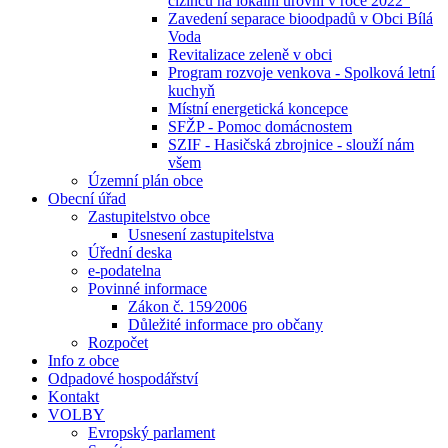
cizinců na lokální úrovni v roce 2022“
Zavedení separace bioodpadů v Obci Bílá
Voda
Revitalizace zeleně v obci
Program rozvoje venkova - Spolková letní
kuchyň
Místní energetická koncepce
SFŽP - Pomoc domácnostem
SZIF - Hasičská zbrojnice - slouží nám
všem
Územní plán obce
Obecní úřad
Zastupitelstvo obce
Usnesení zastupitelstva
Úřední deska
e-podatelna
Povinné informace
Zákon č. 159⁄2006
Důležité informace pro občany
Rozpočet
Info z obce
Odpadové hospodářství
Kontakt
VOLBY
Evropský parlament