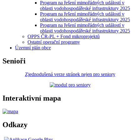
Program na řešení mimořádných událostí v
oblasti vodohospodářeské infrastruktury 2025
Program na řešení mimořádných událostí v
oblasti vodohospodářeské infrastruktury 2025
Program na řešení mimořádných událostí v
oblasti vodohospodářeské infrastruktury 2025
OPPS ČR-PL + Fond mikroprojektů
Ostatní operační programy
Územní plán obce
Senioři
Zjednodušená verze stránek nejen pro seniory
Interaktivní mapa
Odkazy