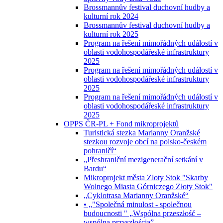
Brossmannův festival duchovní hudby a
kulturní rok 2024
Brossmannův festival duchovní hudby a
kulturní rok 2025
Program na řešení mimořádných událostí v
oblasti vodohospodářeské infrastruktury
2025
Program na řešení mimořádných událostí v
oblasti vodohospodářeské infrastruktury
2025
Program na řešení mimořádných událostí v
oblasti vodohospodářeské infrastruktury
2025
OPPS ČR-PL + Fond mikroprojektů
Turistická stezka Marianny Oranžské
stezkou rozvoje obcí na polsko-českém
pohraničí“
„Přeshraniční mezigenerační setkání v
Bardu“
Mikroprojekt města Zloty Stok "Skarby
Wolnego Miasta Górniczego Złoty Stok"
„Cyklotrasa Marianny Oranžské“
• „"Společná minulost - společnou
budoucnosti " „Wspólna przeszłość –
wspólną przyszłością”