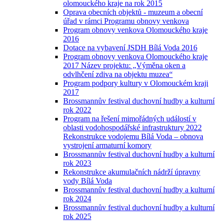
olomouckého kraje na rok 2015
Oprava obecních objektů - muzeum a obecní
úřad v rámci Programu obnovy venkova
Program obnovy venkova Olomouckého kraje
2016
Dotace na vybavení JSDH Bílá Voda 2016
Program obnovy venkova Olomouckého kraje
2017 Název projektu: „Výměna oken a
odvlhčení zdiva na objektu muzea“
Program podpory kultury v Olomouckém kraji
2017
Brossmannův festival duchovní hudby a kulturní
rok 2022
Program na řešení mimořádných událostí v
oblasti vodohospodářské infrastruktury 2022
Rekonstrukce vodojemu Bílá Voda – obnova
vystrojení armaturní komory
Brossmannův festival duchovní hudby a kulturní
rok 2023
Rekonstrukce akumulačních nádrží úpravny
vody Bílá Voda
Brossmannův festival duchovní hudby a kulturní
rok 2024
Brossmannův festival duchovní hudby a kulturní
rok 2025