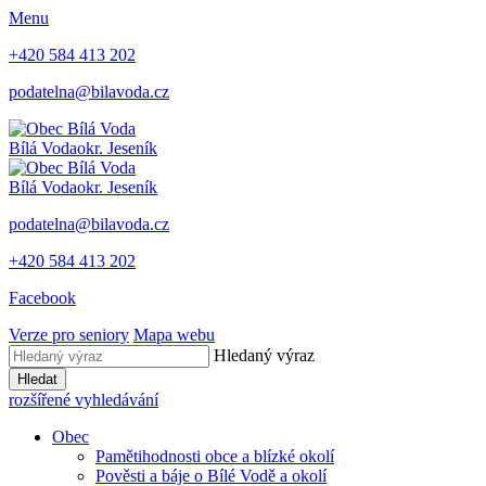
Menu
+420 584 413 202
podatelna@bilavoda.cz
Bílá Voda
okr. Jeseník
Bílá Voda
okr. Jeseník
podatelna@bilavoda.cz
+420 584 413 202
Facebook
Verze pro seniory
Mapa webu
Hledaný výraz
Hledat
rozšířené vyhledávání
Obec
Pamětihodnosti obce a blízké okolí
Pověsti a báje o Bílé Vodě a okolí