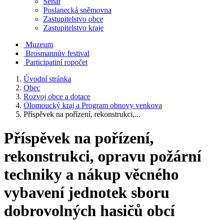
Senát
Poslanecká sněmovna
Zastupitelstvo obce
Zastupitelstvo kraje
Muzeum
Brosmannův festival
Participatiní ropočet
Úvodní stránka
Obec
Rozvoj obce a dotace
Olomoucký kraj a Program obnovy venkova
Příspěvek na pořízení, rekonstrukci,...
Příspěvek na pořízení,
rekonstrukci, opravu požární
techniky a nákup věcného
vybavení jednotek sboru
dobrovolných hasičů obcí