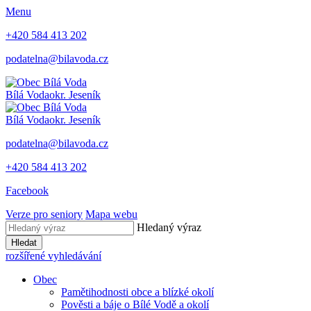
Menu
+420 584 413 202
podatelna@bilavoda.cz
Bílá Voda
okr. Jeseník
Bílá Voda
okr. Jeseník
podatelna@bilavoda.cz
+420 584 413 202
Facebook
Verze pro seniory
Mapa webu
Hledaný výraz
Hledat
rozšířené vyhledávání
Obec
Pamětihodnosti obce a blízké okolí
Pověsti a báje o Bílé Vodě a okolí