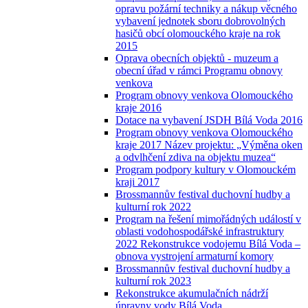
opravu požární techniky a nákup věcného
vybavení jednotek sboru dobrovolných
hasičů obcí olomouckého kraje na rok
2015
Oprava obecních objektů - muzeum a
obecní úřad v rámci Programu obnovy
venkova
Program obnovy venkova Olomouckého
kraje 2016
Dotace na vybavení JSDH Bílá Voda 2016
Program obnovy venkova Olomouckého
kraje 2017 Název projektu: „Výměna oken
a odvlhčení zdiva na objektu muzea“
Program podpory kultury v Olomouckém
kraji 2017
Brossmannův festival duchovní hudby a
kulturní rok 2022
Program na řešení mimořádných událostí v
oblasti vodohospodářské infrastruktury
2022 Rekonstrukce vodojemu Bílá Voda –
obnova vystrojení armaturní komory
Brossmannův festival duchovní hudby a
kulturní rok 2023
Rekonstrukce akumulačních nádrží
úpravny vody Bílá Voda