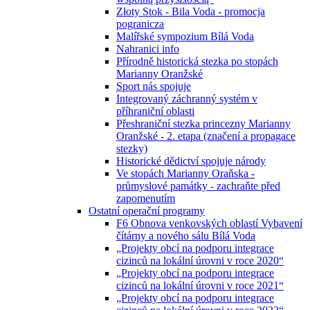
Złoty Stok - Bila Voda - promocja
pogranicza
Malířské sympozium Bílá Voda
Nahranici info
Přírodně historická stezka po stopách
Marianny Oranžské
Sport nás spojuje
Integrovaný záchranný systém v
příhraniční oblasti
Přeshraniční stezka princezny Marianny
Oranžské - 2. etapa (značení a propagace
stezky)
Historické dědictví spojuje národy
Ve stopách Marianny Oraňska -
průmyslové památky - zachraňte před
zapomenutím
Ostatní operační programy
F6 Obnova venkovských oblastí Vybavení
čítárny a nového sálu Bílá Voda
„Projekty obcí na podporu integrace
cizinců na lokální úrovni v roce 2020“
„Projekty obcí na podporu integrace
cizinců na lokální úrovni v roce 2021“
„Projekty obcí na podporu integrace