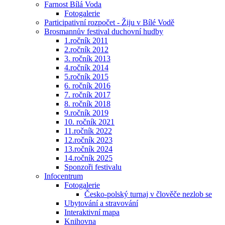
Farnost Bílá Voda
Fotogalerie
Participativní rozpočet - Žiju v Bílé Vodě
Brosmannův festival duchovní hudby
1.ročník 2011
2.ročník 2012
3. ročník 2013
4.ročník 2014
5.ročník 2015
6. ročník 2016
7. ročník 2017
8. ročník 2018
9.ročník 2019
10. ročník 2021
11.ročník 2022
12.ročník 2023
13.ročník 2024
14.ročník 2025
Sponzoři festivalu
Infocentrum
Fotogalerie
Česko-polský turnaj v člověče nezlob se
Ubytování a stravování
Interaktivní mapa
Knihovna