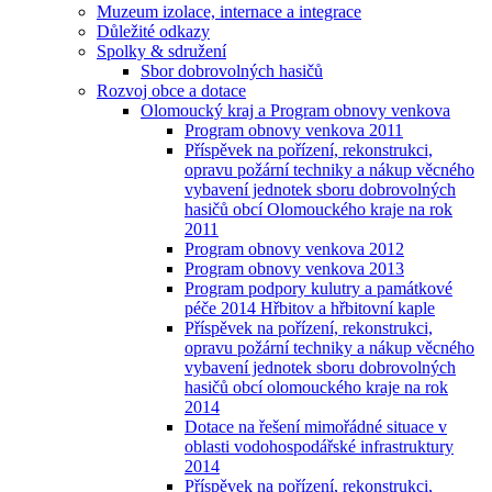
Muzeum izolace, internace a integrace
Důležité odkazy
Spolky & sdružení
Sbor dobrovolných hasičů
Rozvoj obce a dotace
Olomoucký kraj a Program obnovy venkova
Program obnovy venkova 2011
Příspěvek na pořízení, rekonstrukci,
opravu požární techniky a nákup věcného
vybavení jednotek sboru dobrovolných
hasičů obcí Olomouckého kraje na rok
2011
Program obnovy venkova 2012
Program obnovy venkova 2013
Program podpory kulutry a památkové
péče 2014 Hřbitov a hřbitovní kaple
Příspěvek na pořízení, rekonstrukci,
opravu požární techniky a nákup věcného
vybavení jednotek sboru dobrovolných
hasičů obcí olomouckého kraje na rok
2014
Dotace na řešení mimořádné situace v
oblasti vodohospodářské infrastruktury
2014
Příspěvek na pořízení, rekonstrukci,