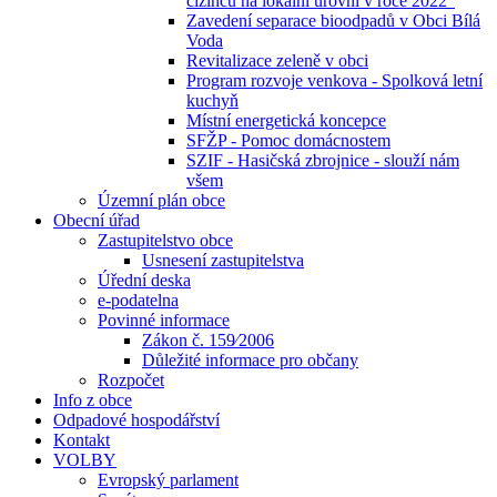
cizinců na lokální úrovni v roce 2022“
Zavedení separace bioodpadů v Obci Bílá
Voda
Revitalizace zeleně v obci
Program rozvoje venkova - Spolková letní
kuchyň
Místní energetická koncepce
SFŽP - Pomoc domácnostem
SZIF - Hasičská zbrojnice - slouží nám
všem
Územní plán obce
Obecní úřad
Zastupitelstvo obce
Usnesení zastupitelstva
Úřední deska
e-podatelna
Povinné informace
Zákon č. 159⁄2006
Důležité informace pro občany
Rozpočet
Info z obce
Odpadové hospodářství
Kontakt
VOLBY
Evropský parlament