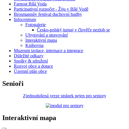
Farnost Bílá Voda
Participativní rozpočet - Žiju v Bílé Vodě
Brosmannův festival duchovní hudby
Infocentrum
Fotogalerie
Česko-polský turnaj v člověče nezlob se
Ubytování a stravování
Interaktivní mapa
Knihovna
Muzeum izolace, internace a integrace
Důležité odkazy
Spolky & sdružení
Rozvoj obce a dotace
Územní plán obce
Senioři
Zjednodušená verze stránek nejen pro seniory
Interaktivní mapa