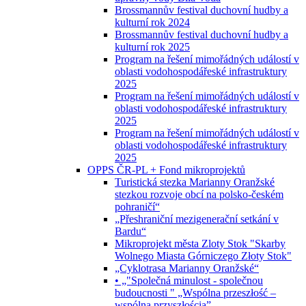
Brossmannův festival duchovní hudby a
kulturní rok 2024
Brossmannův festival duchovní hudby a
kulturní rok 2025
Program na řešení mimořádných událostí v
oblasti vodohospodářeské infrastruktury
2025
Program na řešení mimořádných událostí v
oblasti vodohospodářeské infrastruktury
2025
Program na řešení mimořádných událostí v
oblasti vodohospodářeské infrastruktury
2025
OPPS ČR-PL + Fond mikroprojektů
Turistická stezka Marianny Oranžské
stezkou rozvoje obcí na polsko-českém
pohraničí“
„Přeshraniční mezigenerační setkání v
Bardu“
Mikroprojekt města Zloty Stok "Skarby
Wolnego Miasta Górniczego Złoty Stok"
„Cyklotrasa Marianny Oranžské“
• „"Společná minulost - společnou
budoucnosti " „Wspólna przeszłość –
wspólną przyszłością”