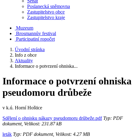
Senát
Poslanecká sněmovna
Zastupitelstvo obce
Zastupitelstvo kraje
Muzeum
Brosmannův festival
Participatiní ropočet
Úvodní stránka
Info z obce
Aktuality
Informace o potvrzení ohniska...
Informace o potvrzení ohniska
pseudomoru drůbeže
v k.ú. Horní Hoštice
Sdělení o ohnisku nákazy pseudomoru drůbeže.pdf
Typ: PDF
dokument, Velikost: 231.87 kB
leták
Typ: PDF dokument, Velikost: 4.27 MB