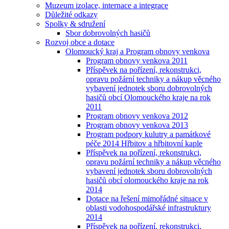
Muzeum izolace, internace a integrace
Důležité odkazy
Spolky & sdružení
Sbor dobrovolných hasičů
Rozvoj obce a dotace
Olomoucký kraj a Program obnovy venkova
Program obnovy venkova 2011
Příspěvek na pořízení, rekonstrukci,
opravu požární techniky a nákup věcného
vybavení jednotek sboru dobrovolných
hasičů obcí Olomouckého kraje na rok
2011
Program obnovy venkova 2012
Program obnovy venkova 2013
Program podpory kulutry a památkové
péče 2014 Hřbitov a hřbitovní kaple
Příspěvek na pořízení, rekonstrukci,
opravu požární techniky a nákup věcného
vybavení jednotek sboru dobrovolných
hasičů obcí olomouckého kraje na rok
2014
Dotace na řešení mimořádné situace v
oblasti vodohospodářské infrastruktury
2014
Příspěvek na pořízení, rekonstrukci,