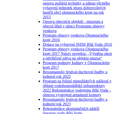
opravu požární techniky a nákup věcného
vybavení jednotek sboru dobrovolných
hasičů obcí olomouckého kraje na rok
2015
Oprava obecních objektů - muzeum a
obecní úřad v rámci Programu obnovy
venkova
Program obnovy venkova Olomouckého
kraje 2016
Dotace na vybavení JSDH Bílá Voda 2016
Program obnovy venkova Olomouckého
kraje 2017 Název projektu: „Výměna oken
a odvlhčení zdiva na objektu muzea“
Program podpory kultury v Olomouckém
kraji 2017
Brossmannův festival duchovní hudby a
kulturní rok 2022
Program na řešení mimořádných událostí v
oblasti vodohospodářské infrastruktury
2022 Rekonstrukce vodojemu Bílá Voda –
obnova vystrojení armaturní komory
Brossmannův festival duchovní hudby a
kulturní rok 2023
Rekonstrukce akumulačních nádrží
úpravny vody Bílá Voda