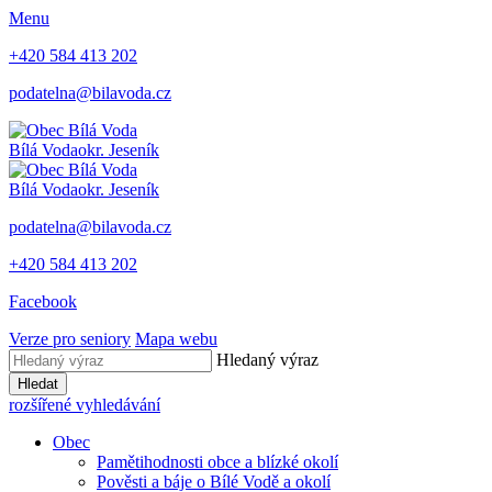
Menu
+420 584 413 202
podatelna@bilavoda.cz
Bílá Voda
okr. Jeseník
Bílá Voda
okr. Jeseník
podatelna@bilavoda.cz
+420 584 413 202
Facebook
Verze pro seniory
Mapa webu
Hledaný výraz
Hledat
rozšířené vyhledávání
Obec
Pamětihodnosti obce a blízké okolí
Pověsti a báje o Bílé Vodě a okolí