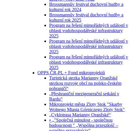
Brossmannův festival duchovní hudby a
kulturní rok 2024
Brossmannův festival duchovní hudby a
kulturní rok 2025
Program na řešení mimořádných událostí v
oblasti vodohospodářeské infrastruktury
2025
Program na řešení mimořádných událostí v
oblasti vodohospodářeské infrastruktury
2025
Program na řešení mimořádných událostí v
oblasti vodohospodářeské infrastruktury
2025
OPPS ČR-PL + Fond mikroprojektů
Turistická stezka Marianny Oranžské
stezkou rozvoje obcí na polsko-českém
pohraničí“
„Přeshraniční mezigenerační setkání v
Bardu“
Mikroprojekt města Zloty Stok "Skarby
Wolnego Miasta Górniczego Złoty Stok"
„Cyklotrasa Marianny Oranžské“
• „"Společná minulost - společnou
budoucnosti " „Wspólna przeszłość –
wspólną przyszłością”