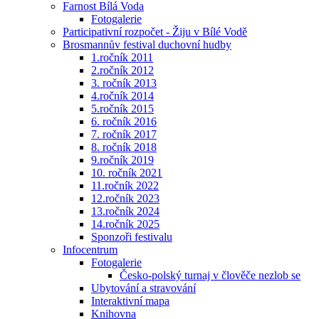
Farnost Bílá Voda
Fotogalerie
Participativní rozpočet - Žiju v Bílé Vodě
Brosmannův festival duchovní hudby
1.ročník 2011
2.ročník 2012
3. ročník 2013
4.ročník 2014
5.ročník 2015
6. ročník 2016
7. ročník 2017
8. ročník 2018
9.ročník 2019
10. ročník 2021
11.ročník 2022
12.ročník 2023
13.ročník 2024
14.ročník 2025
Sponzoři festivalu
Infocentrum
Fotogalerie
Česko-polský turnaj v člověče nezlob se
Ubytování a stravování
Interaktivní mapa
Knihovna