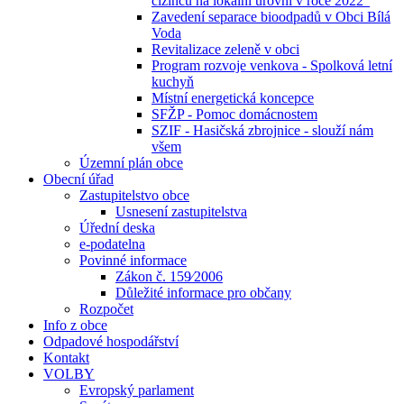
cizinců na lokální úrovni v roce 2022“
Zavedení separace bioodpadů v Obci Bílá
Voda
Revitalizace zeleně v obci
Program rozvoje venkova - Spolková letní
kuchyň
Místní energetická koncepce
SFŽP - Pomoc domácnostem
SZIF - Hasičská zbrojnice - slouží nám
všem
Územní plán obce
Obecní úřad
Zastupitelstvo obce
Usnesení zastupitelstva
Úřední deska
e-podatelna
Povinné informace
Zákon č. 159⁄2006
Důležité informace pro občany
Rozpočet
Info z obce
Odpadové hospodářství
Kontakt
VOLBY
Evropský parlament