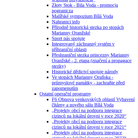
Złoty Stok - Bila Voda - promocja
pogranicza
Malířské sympozium Bílá Voda
Nahranici info
Přírodně historická stezka po stopách
Marianny Oranžské
Sport nás spojuje
Integrovaný záchranný systém v
příhraniční oblasti
Přeshraniční stezka princezny Marianny
Oranžské - 2. etapa (značení a propagace
stezky)
Historické dědictví spojuje národy
Ve stopách Marianny Oraňska -
průmyslové památky - zachraňte před
zapomenutím
Ostatní operační programy
F6 Obnova venkovských oblastí Vybavení
čítárny a nového sálu Bílá Voda
„Projekty obcí na podporu integrace
cizinců na lokální úrovni v roce 2020“
„Projekty obcí na podporu integrace
cizinců na lokální úrovni v roce 2021“
„Projekty obcí na podporu integrace