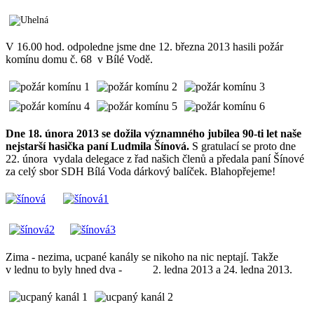
V 16.00 hod. odpoledne jsme dne 12. března 2013 hasili požár
komínu domu č. 68 v Bílé Vodě.
Dne 18. února 2013 se dožila významného jubilea 90-ti let naše
nejstarší hasička paní Ludmila Šínová.
S gratulací se proto dne
22. února vydala delegace z řad našich členů a předala paní Šínové
za celý sbor SDH Bílá Voda dárkový balíček. Blahopřejeme!
Zima - nezima, ucpané kanály se nikoho na nic neptají. Takže
v lednu to byly hned dva - 2. ledna 2013 a 24. ledna 2013.