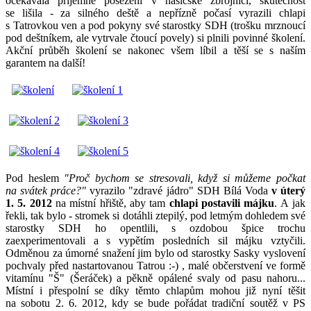
očekávala příjemné posezení v hasičské zbrojnici, skutečnost
se lišila - za silného deště a nepřízně počasí vyrazili chlapi
s Tatrovkou ven a pod pokyny své starostky SDH (trošku mrznoucí
pod deštníkem, ale vytrvale čtoucí povely) si plnili povinné školení.
Akční průběh školení se nakonec všem líbil a těší se s naším
garantem na další!
Pod heslem
"Proč bychom se stresovali, když si můžeme počkat
na svátek práce?"
vyrazilo "zdravé jádro" SDH Bílá Voda
v úterý
1. 5. 2012
na místní hřiště, aby tam
chlapi postavili májku
. A jak
řekli, tak bylo - stromek si dotáhli ztepilý, pod letmým dohledem své
starostky SDH ho opentlili, s ozdobou špice trochu
zaexperimentovali a s vypětím posledních sil májku vztyčili.
Odměnou za úmorné snažení jim bylo od starostky Sasky vyslovení
pochvaly před nastartovanou Tatrou :-) , malé občerstvení ve formě
vitamínu "Š" (Šeráček) a pěkně opálené svaly od pasu nahoru...
Místní i přespolní se díky těmto chlapům mohou již nyní těšit
na sobotu 2. 6. 2012, kdy se bude pořádat tradiční soutěž v PS