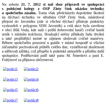
Na sobotu
21. 7. 2012 si náš sbor připravil ve spolupráci
s polskými kolegy z OSP Zloty Stok ukázku techniky
a společného zásahu.
Tomu však předcházelo dopoledne školení
na dýchací techniku ve středisku OSP Zloty Stok, následoval
přejezd do Javorníku (zde si všichni dýchací přístroje prakticky
vyzkoušeli v polygonu SDH Javorník) a celá akce byla završena
v obci Bílá Voda, kde naši i polští dobrovolní hasiči cvičně hasili
seník v místním kolchozu. Houkající sirény přilákaly řadu diváků
a také projíždějící turisté se zájmem sledovali cvičné manévry.
Během společného posezení u guláše v místní hospodě si všichni
zúčastnění pochvalovali průběh celého dne, vyměňovali zkušenosti
a sdělovali zážitky, což přispělo k prátelské atmosféře a příslibu další
spolupráce. Poděkování patří také panu M. Šmerdovi a paní E.
Foltýnové za přípravu občerstevní.