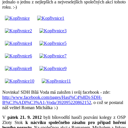
jednalo o jednu z nejlepších a nejveselejších společných akcí tohoto
roku. :-)
Novinka! SDH Bílá Voda má založen i svůj facebook - zde:
http://www.facebook.com/pages/Hasi%C4%8Di-SDH-
B%C3%ADl%C3%A1-Voda/392095220862152
, o což se postaral
náš velitel Roman Michálka :-)
V
pátek 21. 9. 2012
byli bílovodští hasiči pozváni kolegy z OSP
Zloty Stok
k nácviku společného zásahu pro případ hoření
lesního porostu.
Na společnou akci s Romanem, Michalem a Jirkou