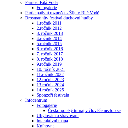
Farnost Bílá Voda
Fotogalerie
Participativní rozpočet - Žiju v Bílé Vodě
Brosmannův festival duchovní hudby
1.ročník 2011
2.ročník 2012
3. ročník 2013
4.ročník 2014
5.ročník 2015
6. ročník 2016
7. ročník 2017
8. ročník 2018
9.ročník 2019
10. ročník 2021
11.ročník 2022
12.ročník 2023
13.ročník 2024
14.ročník 2025
Sponzoři festivalu
Infocentrum
Fotogalerie
Česko-polský turnaj v člověče nezlob se
Ubytování a stravování
Interaktivní mapa
Knihovna