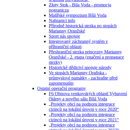
Złoty Stok - Bila Voda - promocja
pogranicza
Malířské sympozium Bílá Voda
Nahranici info
Přírodně historická stezka po stopách
Marianny Oranžské
Sport nás spojuje
Integrovaný záchranný systém v
příhraniční oblasti
Přeshraniční stezka princezny Marianny
Oranžské - 2. etapa (značení a propagace
stezky)
Historické dědictví spojuje národy
Ve stopách Marianny Oraňska -
průmyslové památky - zachraňte před
zapomenutím
Ostatní operační programy
F6 Obnova venkovských oblastí Vybavení
čítárny a nového sálu Bílá Voda
„Projekty obcí na podporu integrace
cizinců na lokální úrovni v roce 2020“
„Projekty obcí na podporu integrace
cizinců na lokální úrovni v roce 2021“
„Projekty obcí na podporu integrace