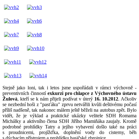
Stejně jako loni, tak i letos jsme uspořádali v rámci výchovně -
preventivních činností
exkurzi pro chlapce z Výchovného ústavu
Žulová
, kteří se k nám přijeli podívat v úterý
16. 10.2012
. Ačkoliv
se nezbední hoši z "pasťáku" zprvu netvářili kvůli deštivému počasí
příliš nadšeně, tak nakonec málem ještě běželi na autobus zpět. Bylo
vidět, že je výklad a praktické ukázky velitele SDH Romama
Michálky a aktivního člena SDH Jiřího Mamiňáka zaujaly. Kromě
podrobné prohlídky Tatry a jejího vybavení došlo také na práci
s proudnicemi, projížďka, doplnění vody do cisterny, běh
s dýchacím přístrojem a prohlídku hasičské zbrojnice.