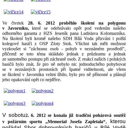
Ve čtvrtek
28. 6. 2012 proběhlo školení na polygonu
v Javorníku,
které se odehrávalo opět pod vedením našeho
odborného garanta z HZS Jeseník pana Ladislava Kolomazníka.
Na školení byli kromě našeho SDH Bílá Voda přizváni i polští
kolegové hasiči z OSP Zloty Stok. Všichni tak měli možnost
vyzkoušet si "záchranu osob - pohyb v neznámém prostředí",
přičemž se toto téma skládalo jednak z průzkumu a jednak
ze samotného postupu při záchraně osob. Z reakcí našich i polských
hasičů bylo znát, že pro ně nebylo nic jednoduchého pohybovat
se v neznámých prostorách při špatné viditelnosti, ale všem
se školení v Javorníku velmi líbilo, bylo pro ně přínosné a plánují
jeho opakování opět co nejdříve.
V sobotu
2. 6. 2012 se konala již tradiční pohárová soutěž
, kterou
v požárním sportu „Memorial Josefa Zapletala“
pořádal Sbor dobrovolných hasičů v Bílé Vodě