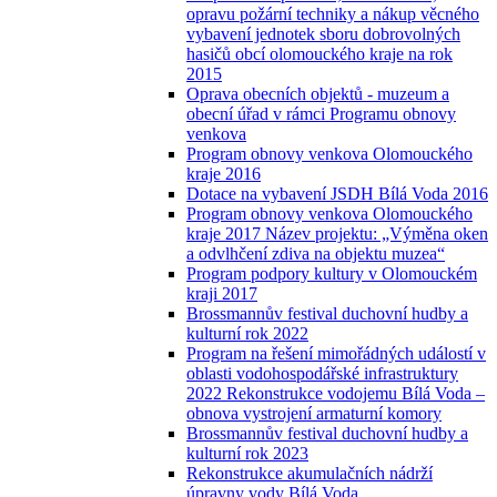
opravu požární techniky a nákup věcného
vybavení jednotek sboru dobrovolných
hasičů obcí olomouckého kraje na rok
2015
Oprava obecních objektů - muzeum a
obecní úřad v rámci Programu obnovy
venkova
Program obnovy venkova Olomouckého
kraje 2016
Dotace na vybavení JSDH Bílá Voda 2016
Program obnovy venkova Olomouckého
kraje 2017 Název projektu: „Výměna oken
a odvlhčení zdiva na objektu muzea“
Program podpory kultury v Olomouckém
kraji 2017
Brossmannův festival duchovní hudby a
kulturní rok 2022
Program na řešení mimořádných událostí v
oblasti vodohospodářské infrastruktury
2022 Rekonstrukce vodojemu Bílá Voda –
obnova vystrojení armaturní komory
Brossmannův festival duchovní hudby a
kulturní rok 2023
Rekonstrukce akumulačních nádrží
úpravny vody Bílá Voda