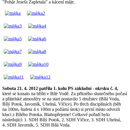
"Pohár Josefa Zapletala" a kácení máje.
Sobota 21. 4. 2012 patřila 1. kolu PS základní - okrsku č. 4,
které se konalo na hřišti v Bílé Vodě. Za pěkného slunečného počasí
a přátelské atmosféry se na start postavilo 5 družstev (Bílá Voda,
Bílý Potok, Javorník, Uhelná, Vlčice). Po třech disciplínách (běh
na 100m, štafeta 4 x 100m a požární útok) si první místo odvezli
kluci z Bílého Potoka. Blahopřejeme! Celkové pořadí bylo
následující: 1. SDH Bílý Potok, 2. SDH Vlčice, 3. SDH Uhelná,
4. SDH Javorník, 5. SDH Bílá Voda.