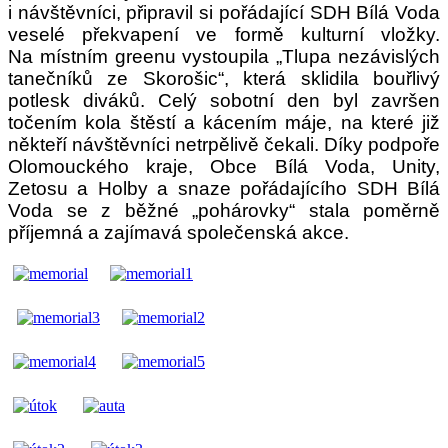
i návštěvníci, připravil si pořádající SDH Bílá Voda
veselé překvapení ve formě kulturní vložky.
Na místním greenu vystoupila „Tlupa nezávislých
tanečníků ze Skorošic“, která sklidila bouřlivý
potlesk diváků. Celý sobotní den byl završen
točením kola štěstí a kácením máje, na které již
někteří návštěvníci netrpělivě čekali. Díky podpoře
Olomouckého kraje, Obce Bílá Voda, Unity,
Zetosu a Holby a snaze pořádajícího SDH Bílá
Voda se z běžné „pohárovky“ stala poměrně
příjemná a zajímavá společenská akce.