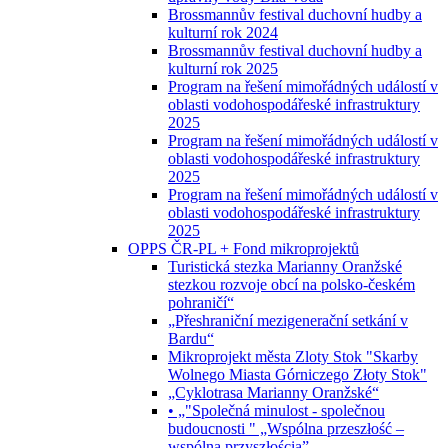
Brossmannův festival duchovní hudby a
kulturní rok 2024
Brossmannův festival duchovní hudby a
kulturní rok 2025
Program na řešení mimořádných událostí v
oblasti vodohospodářeské infrastruktury
2025
Program na řešení mimořádných událostí v
oblasti vodohospodářeské infrastruktury
2025
Program na řešení mimořádných událostí v
oblasti vodohospodářeské infrastruktury
2025
OPPS ČR-PL + Fond mikroprojektů
Turistická stezka Marianny Oranžské
stezkou rozvoje obcí na polsko-českém
pohraničí“
„Přeshraniční mezigenerační setkání v
Bardu“
Mikroprojekt města Zloty Stok "Skarby
Wolnego Miasta Górniczego Złoty Stok"
„Cyklotrasa Marianny Oranžské“
• „"Společná minulost - společnou
budoucnosti " „Wspólna przeszłość –
wspólną przyszłością”