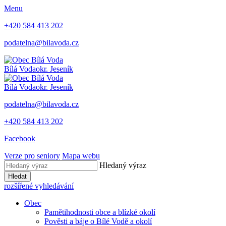
Menu
+420 584 413 202
podatelna@bilavoda.cz
Bílá Voda
okr. Jeseník
Bílá Voda
okr. Jeseník
podatelna@bilavoda.cz
+420 584 413 202
Facebook
Verze pro seniory
Mapa webu
Hledaný výraz
Hledat
rozšířené vyhledávání
Obec
Pamětihodnosti obce a blízké okolí
Pověsti a báje o Bílé Vodě a okolí