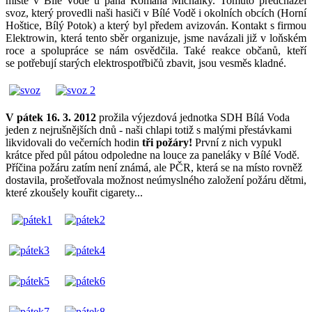
místě v Bílé Vodě u pana Romana Michálky. Tomuto předcházel
svoz, který provedli naši hasiči v Bílé Vodě i okolních obcích (Horní
Hoštice, Bílý Potok) a který byl předem avizován. Kontakt s firmou
Elektrowin, která tento sběr organizuje, jsme navázali již v loňském
roce a spolupráce se nám osvědčila. Také reakce občanů, kteří
se potřebují starých elektrospotřbičů zbavit, jsou vesměs kladné.
V pátek 16. 3. 2012
prožila výjezdová jednotka SDH Bílá Voda
jeden z nejrušnějších dnů - naši chlapi totiž s malými přestávkami
likvidovali do večerních hodin
tři požáry!
První z nich vypukl
krátce před půl pátou odpoledne na louce za paneláky v Bílé Vodě.
Příčina požáru zatím není známá, ale PČR, která se na místo rovněž
dostavila, prošetřovala možnost neúmyslného založení požáru dětmi,
které zkoušely kouřit cigarety...