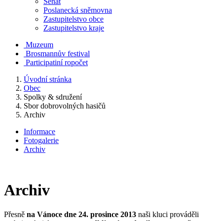
Senát
Poslanecká sněmovna
Zastupitelstvo obce
Zastupitelstvo kraje
Muzeum
Brosmannův festival
Participatiní ropočet
Úvodní stránka
Obec
Spolky & sdružení
Sbor dobrovolných hasičů
Archiv
Informace
Fotogalerie
Archiv
Archiv
Přesně
na Vánoce dne 24. prosince 2013
naši kluci prováděli