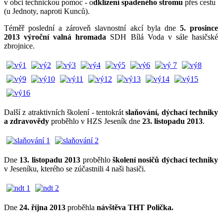
v obci technickou pomoc - o
dklízení spadeného stromu
přes cestu
(u Jednoty, naproti Kunců).
Téměř poslední a zároveň slavnostní akcí byla dne
5. prosince
2013 výroční valná hromada
SDH Bílá Voda v sále hasičské
zbrojnice.
Další z atraktivních školení - tentokrát
slaňování, dýchací techniky
a zdravovědy
proběhlo v HZS Jeseník dne
23. listopadu 2013
.
Dne
13. listopadu 2013
proběhlo
školení nosičů dýchací techniky
v Jeseníku, kterého se zúčastnili 4 naši hasiči.
Dne
24. října 2013
proběhla
návštěva THT Polička.