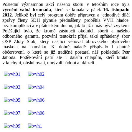
Poslední významnou akcí našeho sboru v letošním roce byla
výroční valná hromada
, která se konala v pátek
16. listopadu
2012
. Jelikož byl celý program dobře připraven a jednotlivé dílčí
zprávy členy SDH plynule přednášeny, proběhla VVH hladce,
bez komplikací a v přátelském duchu, jak to již u nás bývá zvykem.
Potěšující bylo, že kromě zástupců okolních sborů a našeho
odborného garanta, pozvání tentokrát přijal také spřátelený sbor
OSP Zloty Stok, který našinci věnovat obrovského plyšového
maskota na památku. K dobré náladě přispívalo i chutné
občerstvení, o které se již tradičně postaral náš pokladník Petr
Jahoda. Poděkování patří ale i dalším chlapům, kteří kmitali
v kuchyni, obsluhovali, umývali nádobí a uklízeli.