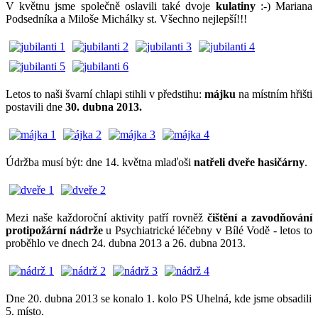
V květnu jsme společně oslavili také dvoje
kulatiny
:-) Mariana
Podsedníka a Miloše Michálky st. Všechno nejlepší!!!
Letos to naši švarní chlapi stihli v předstihu:
májku
na místním hřišti
postavili dne
30. dubna 2013.
Údržba musí být: dne 14. května mlaďoši
natřeli dveře hasičárny
.
Mezi naše každoroční aktivity patří rovněž
čištění a zavodňování
protipožární nádrže
u Psychiatrické léčebny v Bílé Vodě - letos to
proběhlo ve dnech 24. dubna 2013 a 26. dubna 2013.
Dne 20. dubna 2013 se konalo 1. kolo PS Uhelná, kde jsme obsadili
5. místo.