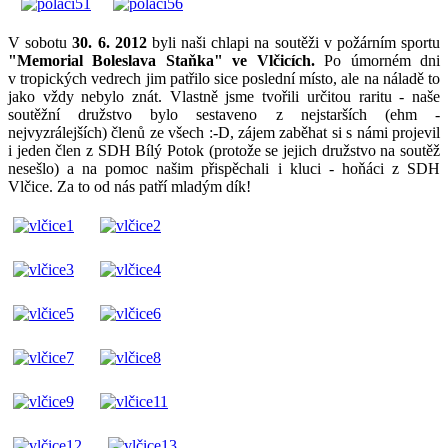
V sobotu
30. 6. 2012
byli naši chlapi na soutěži v požárním sportu
"Memorial Boleslava Staňka" ve Vlčicích.
Po úmorném dni
v tropických vedrech jim patřilo sice poslední místo, ale na náladě to
jako vždy nebylo znát. Vlastně jsme tvořili určitou raritu - naše
soutěžní družstvo bylo sestaveno z nejstarších (ehm -
nejvyzrálejších) členů ze všech :-D, zájem zaběhat si s námi projevil
i jeden člen z SDH Bílý Potok (protože se jejich družstvo na soutěž
nesešlo) a na pomoc našim přispěchali i kluci - hoňáci z SDH
Vlčice. Za to od nás patří mladým dík!