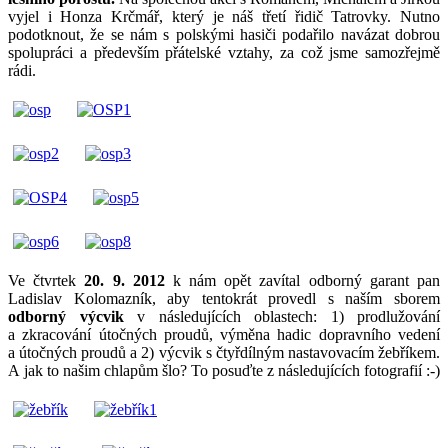
vyjel i Honza Krčmář, který je náš třetí řidič Tatrovky. Nutno
podotknout, že se nám s polskými hasiči podařilo navázat dobrou
spolupráci a především přátelské vztahy, za což jsme samozřejmě
rádi.
Ve čtvrtek
20. 9. 2012
k nám opět zavítal odborný garant pan
Ladislav Kolomazník, aby tentokrát provedl s naším sborem
odborný výcvik
v následujících oblastech: 1) prodlužování
a zkracování útočných proudů, výměna hadic dopravního vedení
a útočných proudů a 2) výcvik s čtyřdílným nastavovacím žebříkem.
A jak to našim chlapům šlo? To posuďte z následujících fotografií :-)