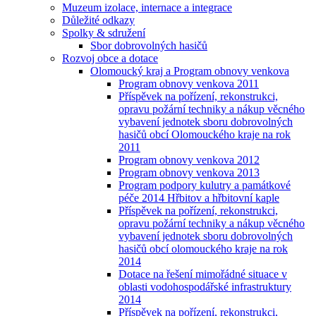
Muzeum izolace, internace a integrace
Důležité odkazy
Spolky & sdružení
Sbor dobrovolných hasičů
Rozvoj obce a dotace
Olomoucký kraj a Program obnovy venkova
Program obnovy venkova 2011
Příspěvek na pořízení, rekonstrukci,
opravu požární techniky a nákup věcného
vybavení jednotek sboru dobrovolných
hasičů obcí Olomouckého kraje na rok
2011
Program obnovy venkova 2012
Program obnovy venkova 2013
Program podpory kulutry a památkové
péče 2014 Hřbitov a hřbitovní kaple
Příspěvek na pořízení, rekonstrukci,
opravu požární techniky a nákup věcného
vybavení jednotek sboru dobrovolných
hasičů obcí olomouckého kraje na rok
2014
Dotace na řešení mimořádné situace v
oblasti vodohospodářské infrastruktury
2014
Příspěvek na pořízení, rekonstrukci,