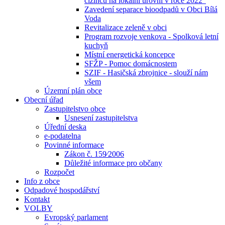
cizinců na lokální úrovni v roce 2022“
Zavedení separace bioodpadů v Obci Bílá
Voda
Revitalizace zeleně v obci
Program rozvoje venkova - Spolková letní
kuchyň
Místní energetická koncepce
SFŽP - Pomoc domácnostem
SZIF - Hasičská zbrojnice - slouží nám
všem
Územní plán obce
Obecní úřad
Zastupitelstvo obce
Usnesení zastupitelstva
Úřední deska
e-podatelna
Povinné informace
Zákon č. 159⁄2006
Důležité informace pro občany
Rozpočet
Info z obce
Odpadové hospodářství
Kontakt
VOLBY
Evropský parlament