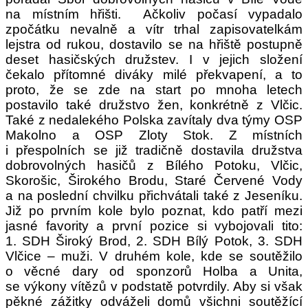
na místním hřišti. Ačkoliv počasí vypadalo
zpočátku nevalně a vítr trhal zapisovatelkám
lejstra od rukou, dostavilo se na hřiště postupně
deset hasičských družstev. I v jejich složení
čekalo přítomné diváky milé překvapení, a to
proto, že se zde na start po mnoha letech
postavilo také družstvo žen, konkrétně z Vlčic.
Také z nedalekého Polska zavítaly dva týmy OSP
Makolno a OSP Zloty Stok. Z místních
i přespolních se již tradičně dostavila družstva
dobrovolných hasičů z Bílého Potoku, Vlčic,
Skorošic, Širokého Brodu, Staré Červené Vody
a na poslední chvilku přichvátali také z Jeseníku.
Již po prvním kole bylo poznat, kdo patří mezi
jasné favority a první pozice si vybojovali tito:
1. SDH Široký Brod, 2. SDH Bílý Potok, 3. SDH
Vlčice – muži. V druhém kole, kde se soutěžilo
o věcné dary od sponzorů Holba a Unita,
se výkony vítězů v podstatě potvrdily. Aby si však
pěkné zážitky odváželi domů všichni soutěžící