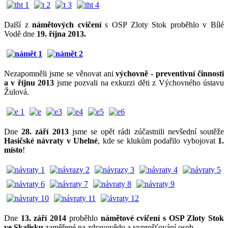
Další z
námětových cvičení
s OSP Zloty Stok proběhlo v Bílé
Vodě dne
19. října 2013.
Nezapomněli jsme se věnovat ani
výchovně - preventivní činnosti
a v říjnu 2013
jsme pozvali na exkurzi děti z Výchovného ústavu
Žulová.
Dne
28. září 2013
jsme se opět rádi zúčastnili nevšední soutěže
Hasičské návraty v Uhelné
, kde se klukům podařilo vybojovat
1.
místo
!
Dne
13. září 2014
proběhlo
námětové cvičení s OSP Zloty Stok
ve Skalisku
zaměřené na zdravovědu a vyprošťování osob.