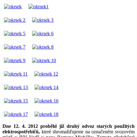
Dne 12. 4. 2012 proběhl již druhý odvoz starých použitých
elektrospotřebičů,
které shromažďujeme na označeném svozovém