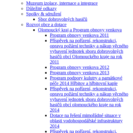
Muzeum izolace, internace a integrace
Důležité odkazy
Spolky & sdružení
Sbor dobrovolných hasičů
Rozvoj obce a dotace
Olomoucký kraj a Program obnovy venkova
Program obnovy venkova 2011
Příspěvek na pořízení, rekonstrukci,
opravu požární techniky a nákup věcného
vybavení jednotek sboru dobrovolných
hasičů obcí Olomouckého kraje na rok
2011
Program obnovy venkova 2012
Program obnovy venkova 2013
Program podpory kulutry a památkové
péče 2014 Hřbitov a hřbitovní kaple
Příspěvek na pořízení, rekonstrukci,
opravu požární techniky a nákup věcného
vybavení jednotek sboru dobrovolných
hasičů obcí olomouckého kraje na rok
2014
Dotace na řešení mimořádné situace v
oblasti vodohospodářské infrastruktury
2014
Příspěvek na pořízení, rekonstrukci,