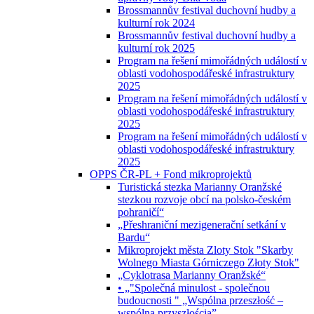
Brossmannův festival duchovní hudby a
kulturní rok 2024
Brossmannův festival duchovní hudby a
kulturní rok 2025
Program na řešení mimořádných událostí v
oblasti vodohospodářeské infrastruktury
2025
Program na řešení mimořádných událostí v
oblasti vodohospodářeské infrastruktury
2025
Program na řešení mimořádných událostí v
oblasti vodohospodářeské infrastruktury
2025
OPPS ČR-PL + Fond mikroprojektů
Turistická stezka Marianny Oranžské
stezkou rozvoje obcí na polsko-českém
pohraničí“
„Přeshraniční mezigenerační setkání v
Bardu“
Mikroprojekt města Zloty Stok "Skarby
Wolnego Miasta Górniczego Złoty Stok"
„Cyklotrasa Marianny Oranžské“
• „"Společná minulost - společnou
budoucnosti " „Wspólna przeszłość –
wspólną przyszłością”