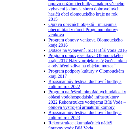
opravu požární techniky a nákup věcného
vybavení jednotek sboru dobrovolných
hasičů obcí olomouckého kraje na rok
2015
Oprava obecních objektů - muzeum a
obecní úřad v rámci Programu obnovy
venkova
Program obnovy venkova Olomouckého
kraje 2016
Dotace na vybavení JSDH Bílá Voda 2016
Program obnovy venkova Olomouckého
kraje 2017 Název projektu: „Výměna oken
a odvlhčení zdiva na objektu muzea“
Program podpory kultury v Olomouckém
kraji 2017
Brossmannův festival duchovní hudby a
kulturní rok 2022
Program na řešení mimořádných událostí v
oblasti vodohospodářské infrastruktury
2022 Rekonstrukce vodojemu Bílá Voda –
obnova vystrojení armaturní komory
Brossmannův festival duchovní hudby a
kulturní rok 2023
Rekonstrukce akumulačních nádrží
úpravny vody Bílá Voda