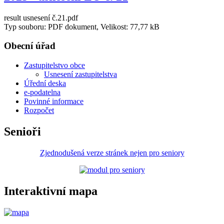
result usnesení č.21.pdf
Typ souboru: PDF dokument, Velikost: 77,77 kB
Obecní úřad
Zastupitelstvo obce
Usnesení zastupitelstva
Úřední deska
e-podatelna
Povinné informace
Rozpočet
Senioři
Zjednodušená verze stránek nejen pro seniory
Interaktivní mapa