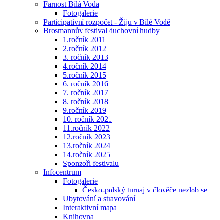
Farnost Bílá Voda
Fotogalerie
Participativní rozpočet - Žiju v Bílé Vodě
Brosmannův festival duchovní hudby
1.ročník 2011
2.ročník 2012
3. ročník 2013
4.ročník 2014
5.ročník 2015
6. ročník 2016
7. ročník 2017
8. ročník 2018
9.ročník 2019
10. ročník 2021
11.ročník 2022
12.ročník 2023
13.ročník 2024
14.ročník 2025
Sponzoři festivalu
Infocentrum
Fotogalerie
Česko-polský turnaj v člověče nezlob se
Ubytování a stravování
Interaktivní mapa
Knihovna