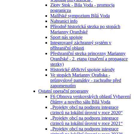
Złoty Stok - Bila Voda - promocja
pogranicza
Malířské sympozium Bílá Voda
Nahranici info
Přírodně historická stezka po stopách
Marianny Oranžské
Sport nás spojuje
Integrovaný záchranný systém v
příhraniční oblasti
Přeshraniční stezka princezny Marianny
Oranžské - 2. etapa (značení a propagace
stezky)
Historické dědictví spojuje národy
Ve stopách Marianny Oraňska -
průmyslové památky - zachraňte před
zapomenutím
Ostatní operační programy
F6 Obnova venkovských oblastí Vybavení
čítárny a nového sálu Bílá Voda
„Projekty obcí na podporu integrace
cizinců na lokální úrovni v roce 2020“
„Projekty obcí na podporu integrace
cizinců na lokální úrovni v roce 2021“
„Projekty obcí na podporu integrace