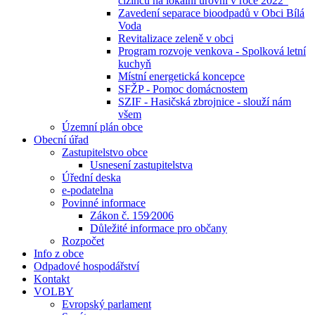
cizinců na lokální úrovni v roce 2022“
Zavedení separace bioodpadů v Obci Bílá
Voda
Revitalizace zeleně v obci
Program rozvoje venkova - Spolková letní
kuchyň
Místní energetická koncepce
SFŽP - Pomoc domácnostem
SZIF - Hasičská zbrojnice - slouží nám
všem
Územní plán obce
Obecní úřad
Zastupitelstvo obce
Usnesení zastupitelstva
Úřední deska
e-podatelna
Povinné informace
Zákon č. 159⁄2006
Důležité informace pro občany
Rozpočet
Info z obce
Odpadové hospodářství
Kontakt
VOLBY
Evropský parlament