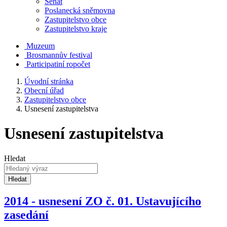
Senát
Poslanecká sněmovna
Zastupitelstvo obce
Zastupitelstvo kraje
Muzeum
Brosmannův festival
Participatiní ropočet
Úvodní stránka
Obecní úřad
Zastupitelstvo obce
Usnesení zastupitelstva
Usnesení zastupitelstva
Hledat
Hledat
2014 - usnesení ZO č. 01. Ustavujícího
zasedání