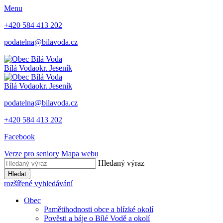
Menu
+420 584 413 202
podatelna@bilavoda.cz
Bílá Voda
okr. Jeseník
Bílá Voda
okr. Jeseník
podatelna@bilavoda.cz
+420 584 413 202
Facebook
Verze pro seniory
Mapa webu
Hledaný výraz
Hledat
rozšířené vyhledávání
Obec
Pamětihodnosti obce a blízké okolí
Pověsti a báje o Bílé Vodě a okolí