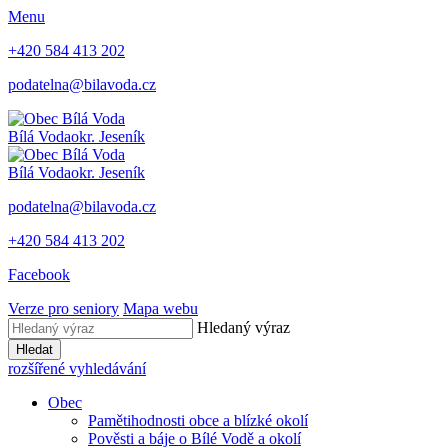
Menu
+420 584 413 202
podatelna@bilavoda.cz
Bílá Voda
okr. Jeseník
Bílá Voda
okr. Jeseník
podatelna@bilavoda.cz
+420 584 413 202
Facebook
Verze pro seniory
Mapa webu
Hledaný výraz
Hledat
rozšířené vyhledávání
Obec
Pamětihodnosti obce a blízké okolí
Pověsti a báje o Bílé Vodě a okolí