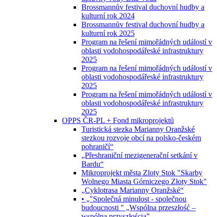
Brossmannův festival duchovní hudby a
kulturní rok 2024
Brossmannův festival duchovní hudby a
kulturní rok 2025
Program na řešení mimořádných událostí v
oblasti vodohospodářeské infrastruktury
2025
Program na řešení mimořádných událostí v
oblasti vodohospodářeské infrastruktury
2025
Program na řešení mimořádných událostí v
oblasti vodohospodářeské infrastruktury
2025
OPPS ČR-PL + Fond mikroprojektů
Turistická stezka Marianny Oranžské
stezkou rozvoje obcí na polsko-českém
pohraničí“
„Přeshraniční mezigenerační setkání v
Bardu“
Mikroprojekt města Zloty Stok "Skarby
Wolnego Miasta Górniczego Złoty Stok"
„Cyklotrasa Marianny Oranžské“
• „"Společná minulost - společnou
budoucnosti " „Wspólna przeszłość –
wspólną przyszłością”