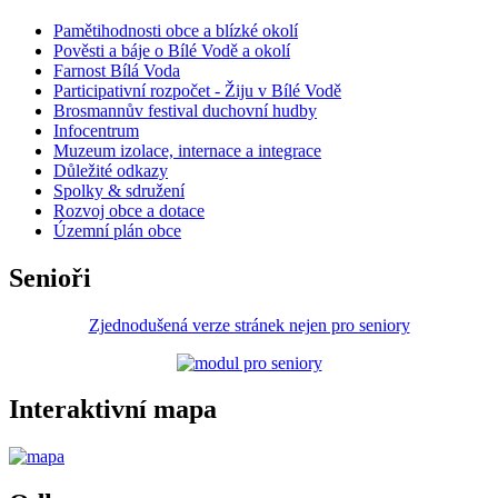
Pamětihodnosti obce a blízké okolí
Pověsti a báje o Bílé Vodě a okolí
Farnost Bílá Voda
Participativní rozpočet - Žiju v Bílé Vodě
Brosmannův festival duchovní hudby
Infocentrum
Muzeum izolace, internace a integrace
Důležité odkazy
Spolky & sdružení
Rozvoj obce a dotace
Územní plán obce
Senioři
Zjednodušená verze stránek nejen pro seniory
Interaktivní mapa