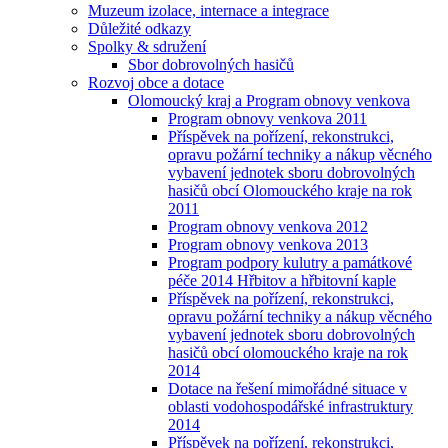
Muzeum izolace, internace a integrace
Důležité odkazy
Spolky & sdružení
Sbor dobrovolných hasičů
Rozvoj obce a dotace
Olomoucký kraj a Program obnovy venkova
Program obnovy venkova 2011
Příspěvek na pořízení, rekonstrukci,
opravu požární techniky a nákup věcného
vybavení jednotek sboru dobrovolných
hasičů obcí Olomouckého kraje na rok
2011
Program obnovy venkova 2012
Program obnovy venkova 2013
Program podpory kulutry a památkové
péče 2014 Hřbitov a hřbitovní kaple
Příspěvek na pořízení, rekonstrukci,
opravu požární techniky a nákup věcného
vybavení jednotek sboru dobrovolných
hasičů obcí olomouckého kraje na rok
2014
Dotace na řešení mimořádné situace v
oblasti vodohospodářské infrastruktury
2014
Příspěvek na pořízení, rekonstrukci,