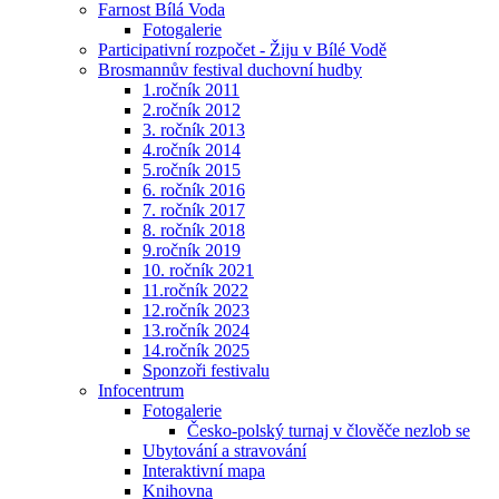
Farnost Bílá Voda
Fotogalerie
Participativní rozpočet - Žiju v Bílé Vodě
Brosmannův festival duchovní hudby
1.ročník 2011
2.ročník 2012
3. ročník 2013
4.ročník 2014
5.ročník 2015
6. ročník 2016
7. ročník 2017
8. ročník 2018
9.ročník 2019
10. ročník 2021
11.ročník 2022
12.ročník 2023
13.ročník 2024
14.ročník 2025
Sponzoři festivalu
Infocentrum
Fotogalerie
Česko-polský turnaj v člověče nezlob se
Ubytování a stravování
Interaktivní mapa
Knihovna