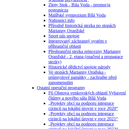
Złoty Stok - Bila Voda - promocja
pogranicza
Malířské sympozium Bílá Voda
Nahranici info
Přírodně historická stezka po stopách
Marianny Oranžské
Sport nás spojuje
Integrovaný záchranný systém v
příhraniční oblasti
Přeshraniční stezka princezny Marianny
Oranžské - 2. etapa (značení a propagace
stezky)
Historické dědictví spojuje národy
Ve stopách Marianny Oraňska -
průmyslové památky - zachraňte před
zapomenutím
Ostatní operační programy
F6 Obnova venkovských oblastí Vybavení
čítárny a nového sálu Bílá Voda
„Projekty obcí na podporu integrace
cizinců na lokální úrovni v roce 2020“
„Projekty obcí na podporu integrace
cizinců na lokální úrovni v roce 2021“
„Projekty obcí na podporu integrace