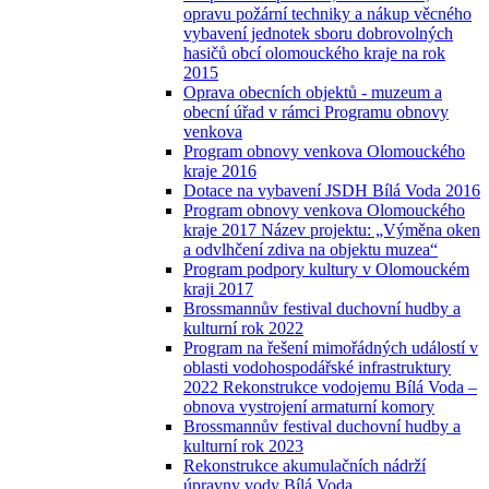
opravu požární techniky a nákup věcného
vybavení jednotek sboru dobrovolných
hasičů obcí olomouckého kraje na rok
2015
Oprava obecních objektů - muzeum a
obecní úřad v rámci Programu obnovy
venkova
Program obnovy venkova Olomouckého
kraje 2016
Dotace na vybavení JSDH Bílá Voda 2016
Program obnovy venkova Olomouckého
kraje 2017 Název projektu: „Výměna oken
a odvlhčení zdiva na objektu muzea“
Program podpory kultury v Olomouckém
kraji 2017
Brossmannův festival duchovní hudby a
kulturní rok 2022
Program na řešení mimořádných událostí v
oblasti vodohospodářské infrastruktury
2022 Rekonstrukce vodojemu Bílá Voda –
obnova vystrojení armaturní komory
Brossmannův festival duchovní hudby a
kulturní rok 2023
Rekonstrukce akumulačních nádrží
úpravny vody Bílá Voda