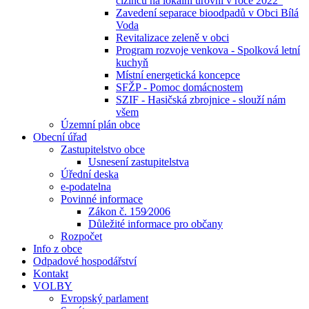
cizinců na lokální úrovni v roce 2022“
Zavedení separace bioodpadů v Obci Bílá
Voda
Revitalizace zeleně v obci
Program rozvoje venkova - Spolková letní
kuchyň
Místní energetická koncepce
SFŽP - Pomoc domácnostem
SZIF - Hasičská zbrojnice - slouží nám
všem
Územní plán obce
Obecní úřad
Zastupitelstvo obce
Usnesení zastupitelstva
Úřední deska
e-podatelna
Povinné informace
Zákon č. 159⁄2006
Důležité informace pro občany
Rozpočet
Info z obce
Odpadové hospodářství
Kontakt
VOLBY
Evropský parlament