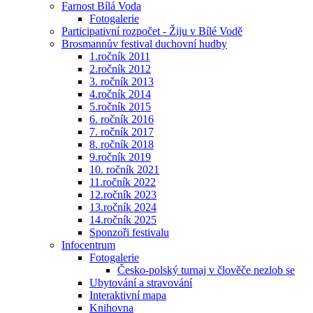
Farnost Bílá Voda
Fotogalerie
Participativní rozpočet - Žiju v Bílé Vodě
Brosmannův festival duchovní hudby
1.ročník 2011
2.ročník 2012
3. ročník 2013
4.ročník 2014
5.ročník 2015
6. ročník 2016
7. ročník 2017
8. ročník 2018
9.ročník 2019
10. ročník 2021
11.ročník 2022
12.ročník 2023
13.ročník 2024
14.ročník 2025
Sponzoři festivalu
Infocentrum
Fotogalerie
Česko-polský turnaj v člověče nezlob se
Ubytování a stravování
Interaktivní mapa
Knihovna