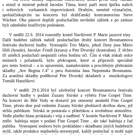
s nimiž si mistrně pohrál Jaroslav Tůma, který patří mezi špičku našich
i světových varhanních improvizátorů. Druhým, neméně význačným,
spoluúčinkujícím na koncertu byl drážďanský kontratenorista Steve
Wächter. Oba pánové dopřáli posluchačům nevšední zážitek a po zásluze
byli odměněni bouřlivým potleskem.
V neděli 22.6. 2014 rozezněly kostel Navštívení P. Marie jazzové tóny.
Další hudební zážitek nabídl posluchačům druhý koncert Brosmannova
festivalu duchovní hudby. Vystoupilo Trio Mário, jehož členy jsou Mário
Illéš (housle), Jaroslav Friedl (kytara) a Petr Dvorský (kontrabas). Z těchto
tří umělců posluchači nespustili celou hodinu oči. Čím si však získali srdce
místních i pořadatelů, bylo překvapení, které si připravili speciálně
pro tento festival – a to upravením, nastudováním a procítěným přehráním
skladby „Ave Regina č.4“ z pera Antonína Jana Nepomuka Brosmanna.
Za aranžmá skladby poděkoval Petr Dvorský skladateli a muzikologovi
Tomáši Hanzlíkovi.
V neděli 29.6.2014 byl závěrečný koncert Brosmannova festivalu
duchovní hudby v podání Zuzany Stirské a výběru Fine Gospel Time.
Na koncert do Bílé Vody se dostavil jen omezený ansámbl Fine Gospel
Time, přesto sbor pod vedením Zuzany Stirské představil skvělou show, jež
strhla publikum. Stirská se postarala o přátelskou a uvolněnou atmosféru.
Vedle plného hlasu prokázala i vtip a nadhled. V kostele Navštívení P. Marie
znělo haleluja nejen v podání Fine Gospel Time , ale také haleluja z řad
publika. Vystoupení souboru bylo prokládáno i skladbami jiných hudebních
stylů, takže produkce nepůsobila stereotypně, každý posluchač si mohl najít