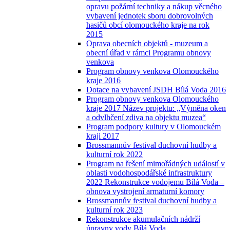
opravu požární techniky a nákup věcného
vybavení jednotek sboru dobrovolných
hasičů obcí olomouckého kraje na rok
2015
Oprava obecních objektů - muzeum a
obecní úřad v rámci Programu obnovy
venkova
Program obnovy venkova Olomouckého
kraje 2016
Dotace na vybavení JSDH Bílá Voda 2016
Program obnovy venkova Olomouckého
kraje 2017 Název projektu: „Výměna oken
a odvlhčení zdiva na objektu muzea“
Program podpory kultury v Olomouckém
kraji 2017
Brossmannův festival duchovní hudby a
kulturní rok 2022
Program na řešení mimořádných událostí v
oblasti vodohospodářské infrastruktury
2022 Rekonstrukce vodojemu Bílá Voda –
obnova vystrojení armaturní komory
Brossmannův festival duchovní hudby a
kulturní rok 2023
Rekonstrukce akumulačních nádrží
úpravny vody Bílá Voda