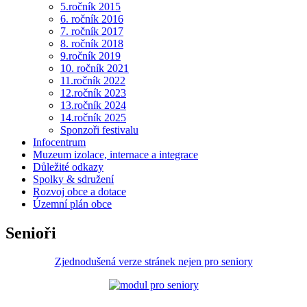
5.ročník 2015
6. ročník 2016
7. ročník 2017
8. ročník 2018
9.ročník 2019
10. ročník 2021
11.ročník 2022
12.ročník 2023
13.ročník 2024
14.ročník 2025
Sponzoři festivalu
Infocentrum
Muzeum izolace, internace a integrace
Důležité odkazy
Spolky & sdružení
Rozvoj obce a dotace
Územní plán obce
Senioři
Zjednodušená verze stránek nejen pro seniory