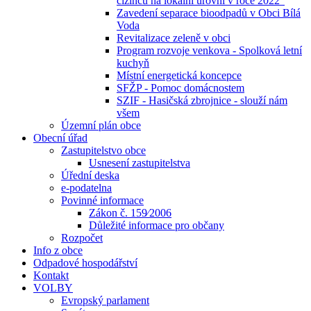
cizinců na lokální úrovni v roce 2022“
Zavedení separace bioodpadů v Obci Bílá
Voda
Revitalizace zeleně v obci
Program rozvoje venkova - Spolková letní
kuchyň
Místní energetická koncepce
SFŽP - Pomoc domácnostem
SZIF - Hasičská zbrojnice - slouží nám
všem
Územní plán obce
Obecní úřad
Zastupitelstvo obce
Usnesení zastupitelstva
Úřední deska
e-podatelna
Povinné informace
Zákon č. 159⁄2006
Důležité informace pro občany
Rozpočet
Info z obce
Odpadové hospodářství
Kontakt
VOLBY
Evropský parlament