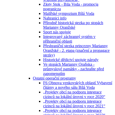
Złoty Stok - Bila Voda - promocja
pogranicza
Malířské sympozium Bílá Voda
Nahranici info
Přírodně historická stezka po stopách
Marianny Oranžské
Sport nás spojuje
Integrovaný záchranný systém v
příhraniční oblasti
Přeshraniční stezka princezny Marianny
Oranžské - 2. etapa (značení a propagace
stezky)
Historické dědictví spojuje národy
Ve stopách Marianny Oraňska -
průmyslové památky - zachraňte před
zapomenutím
Ostatní operační programy
F6 Obnova venkovských oblastí Vybavení
čítárny a nového sálu Bílá Voda
„Projekty obcí na podporu integrace
cizinců na lokální úrovni v roce 2020“
„Projekty obcí na podporu integrace
cizinců na lokální úrovni v roce 2021“
„Projekty obcí na podporu integrace