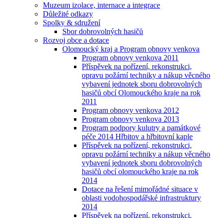
Muzeum izolace, internace a integrace
Důležité odkazy
Spolky & sdružení
Sbor dobrovolných hasičů
Rozvoj obce a dotace
Olomoucký kraj a Program obnovy venkova
Program obnovy venkova 2011
Příspěvek na pořízení, rekonstrukci,
opravu požární techniky a nákup věcného
vybavení jednotek sboru dobrovolných
hasičů obcí Olomouckého kraje na rok
2011
Program obnovy venkova 2012
Program obnovy venkova 2013
Program podpory kulutry a památkové
péče 2014 Hřbitov a hřbitovní kaple
Příspěvek na pořízení, rekonstrukci,
opravu požární techniky a nákup věcného
vybavení jednotek sboru dobrovolných
hasičů obcí olomouckého kraje na rok
2014
Dotace na řešení mimořádné situace v
oblasti vodohospodářské infrastruktury
2014
Příspěvek na pořízení, rekonstrukci,