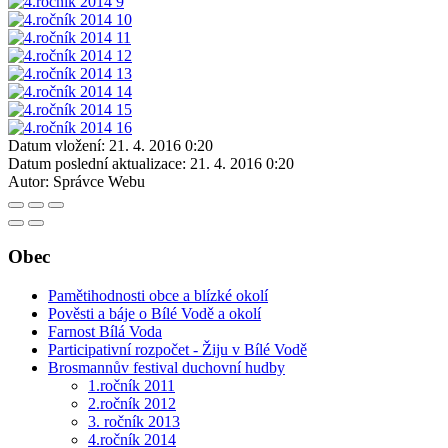
Datum vložení:
21. 4. 2016 0:20
Datum poslední aktualizace:
21. 4. 2016 0:20
Autor:
Správce Webu
Obec
Pamětihodnosti obce a blízké okolí
Pověsti a báje o Bílé Vodě a okolí
Farnost Bílá Voda
Participativní rozpočet - Žiju v Bílé Vodě
Brosmannův festival duchovní hudby
1.ročník 2011
2.ročník 2012
3. ročník 2013
4.ročník 2014