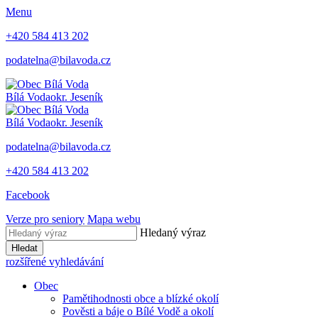
Menu
+420 584 413 202
podatelna@bilavoda.cz
Bílá Voda
okr. Jeseník
Bílá Voda
okr. Jeseník
podatelna@bilavoda.cz
+420 584 413 202
Facebook
Verze pro seniory
Mapa webu
Hledaný výraz
Hledat
rozšířené vyhledávání
Obec
Pamětihodnosti obce a blízké okolí
Pověsti a báje o Bílé Vodě a okolí