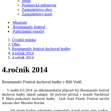
Senát
Poslanecká sněmovna
Zastupitelstvo obce
Zastupitelstvo kraje
Muzeum
Brosmannův festival
Participatiní ropočet
Úvodní stránka
Obec
Brosmannův festival duchovní hudby
4.ročník 2014
4.ročník 2014
4.ročník 2014
Brosmannův Festival duchovní hudby v Bílé Vodě.
V neděli 8.6.2014 po několikaměsíční přípravě byl Brosmannův festival
duchovní hudby zdárně zahájen. Již počtvrté přivítal v kostele Navštívení
P. Marie posluchače duchovní hudby farář Josef Florek. Festival otevřel
starosta obce Miroslav Kocián.
Od čtvrté hodiny odpolední rozezvučely kostel první tóny varhan,