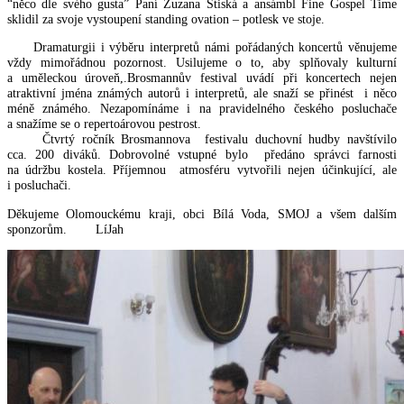
“něco dle svého gusta” Paní Zuzana Stiská a ansámbl Fine Gospel Time
sklidil za svoje vystoupení standing ovation – potlesk ve stoje.
Dramaturgii i výběru interpretů námi pořádaných koncertů věnujeme
vždy mimořádnou pozornost. Usilujeme o to, aby splňovaly kulturní
a uměleckou úroveň,.Brosmannův festival uvádí při koncertech nejen
atraktivní jména známých autorů i interpretů, ale snaží se přinést i něco
méně známého. Nezapomínáme i na pravidelného českého posluchače
a snažíme se o repertoárovou pestrost.
Čtvrtý ročník Brosmannova festivalu duchovní hudby navštívilo
cca. 200 diváků. Dobrovolné vstupné bylo předáno správci farnosti
na údržbu kostela. Příjemnou atmosféru vytvořili nejen účinkující, ale
i posluchači.
Děkujeme Olomouckému kraji, obci Bílá Voda, SMOJ a všem dalším
sponzorům. LíJah