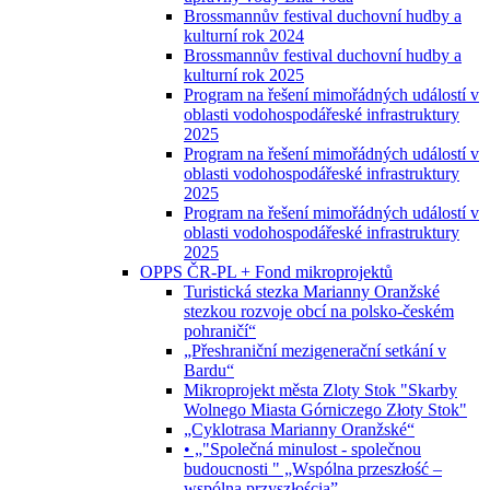
Brossmannův festival duchovní hudby a
kulturní rok 2024
Brossmannův festival duchovní hudby a
kulturní rok 2025
Program na řešení mimořádných událostí v
oblasti vodohospodářeské infrastruktury
2025
Program na řešení mimořádných událostí v
oblasti vodohospodářeské infrastruktury
2025
Program na řešení mimořádných událostí v
oblasti vodohospodářeské infrastruktury
2025
OPPS ČR-PL + Fond mikroprojektů
Turistická stezka Marianny Oranžské
stezkou rozvoje obcí na polsko-českém
pohraničí“
„Přeshraniční mezigenerační setkání v
Bardu“
Mikroprojekt města Zloty Stok "Skarby
Wolnego Miasta Górniczego Złoty Stok"
„Cyklotrasa Marianny Oranžské“
• „"Společná minulost - společnou
budoucnosti " „Wspólna przeszłość –
wspólną przyszłością”